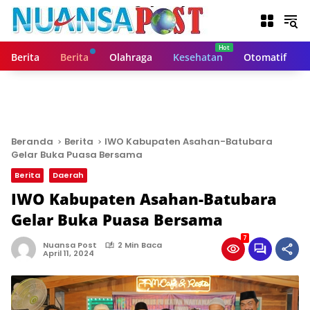
L
a
n
g
Berita
Berita
Olahraga
Kesehatan
Otomatif
s
u
n
g
k
e
Beranda
Berita
IWO Kabupaten Asahan-Batubara
k
Gelar Buka Puasa Bersama
o
Berita
Daerah
n
t
IWO Kabupaten Asahan-Batubara
e
Gelar Buka Puasa Bersama
n
7
Nuansa Post
2 Min Baca
April 11, 2024