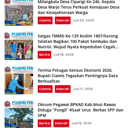
Milangkala Desa Ciparigi Ke 246, Kepala
Desa Warjo Terus Perkuat Kemajuan Desa
dan Kesejahteraan Warga
Ciamis
Daerah
Juli 20, 2026
Satgas TMMD Ke-129 Kodim 1807/Sorong
Selatan Bagikan 100 Paket Sembako dan
Nutrisi, Wujud Nyata Kepedulian Cegah
Stunting
Berita
Juli 18, 2026
Terima Petugas Sensus Ekonomi 2026,
Bupati Ciamis Tegaskan Pentingnya Data
Berkualitas
Ciamis
Daerah
Juli 17, 2026
Oknum Pegawai BPKAD Kab.Musi Rawas
Diduga “Pungli” #Saat Urus Berkas SPP dan
SPM
Berita
Daerah
Juli 15, 2026