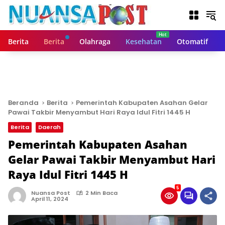
L
a
n
g
Berita
Berita
Olahraga
Kesehatan
Otomatif
s
u
n
g
k
e
Beranda
Berita
Pemerintah Kabupaten Asahan Gelar
k
Pawai Takbir Menyambut Hari Raya Idul Fitri 1445 H
o
Berita
Daerah
n
t
Pemerintah Kabupaten Asahan
e
Gelar Pawai Takbir Menyambut Hari
n
Raya Idul Fitri 1445 H
5
Nuansa Post
2 Min Baca
April 11, 2024