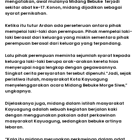
mengatakan, awal mulanya Midang Bebuke terjadi
sekitar abat ke-17. Konon, midang dijadikan sebagai
syarat pernikahan.
Ketika itu tutur Ardan ada perseteruan antara pihak
mempelai laki-laki dan perempuan. Pihak mempelai laki-
laki berasal dari keluarga yang miskin sementara pihak
perempuan berasal dari keluarga yang terpandang.
Lalu pihak perempuan meminta sejumlah syarat kepada
keluarga laki-laki berupa arak-arakan kereta hias
menyerupai naga lengkap dengan gegawaannya.
Singkat cerita persyaratan tersebut dipenuhi.“Jadi, sejak
peristiwa itulah, masyarakat Kota Kayuagung
menyelenggarakan acara Midang Bebuke Morge Siwe,”
ungkapnya.
Dijelaskanya juga, midang dalam istilah masyarakat
Kayuagung adalah sebuah kegiatan berjalan kaki
dengan menggunakan pakaian adat perkawinan
masyarakat Kayuagung, sedangkan bebuke artinya
lebaran.
“Kala itu midang merupakan perkawinan dalam adat