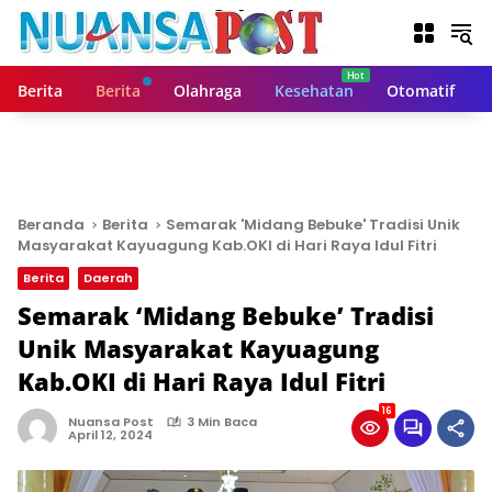
L
a
n
g
Berita
Berita
Olahraga
Kesehatan
Otomatif
s
u
n
g
k
e
Beranda
Berita
Semarak 'Midang Bebuke' Tradisi Unik
k
Masyarakat Kayuagung Kab.OKI di Hari Raya Idul Fitri
o
Berita
Daerah
n
t
Semarak ‘Midang Bebuke’ Tradisi
e
Unik Masyarakat Kayuagung
n
Kab.OKI di Hari Raya Idul Fitri
16
Nuansa Post
3 Min Baca
April 12, 2024