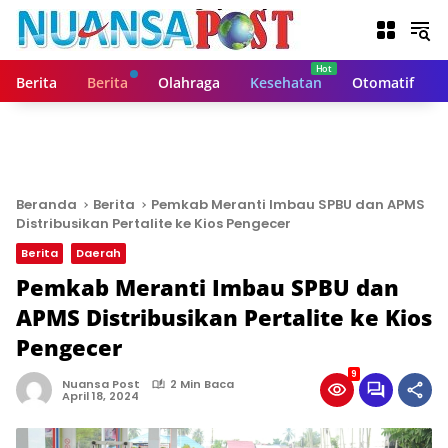
L
a
n
g
Berita
Berita
Olahraga
Kesehatan
Otomatif
s
u
n
g
k
e
Beranda
Berita
Pemkab Meranti Imbau SPBU dan APMS
k
Distribusikan Pertalite ke Kios Pengecer
o
Berita
Daerah
n
t
Pemkab Meranti Imbau SPBU dan
e
APMS Distribusikan Pertalite ke Kios
n
Pengecer
9
Nuansa Post
2 Min Baca
April 18, 2024