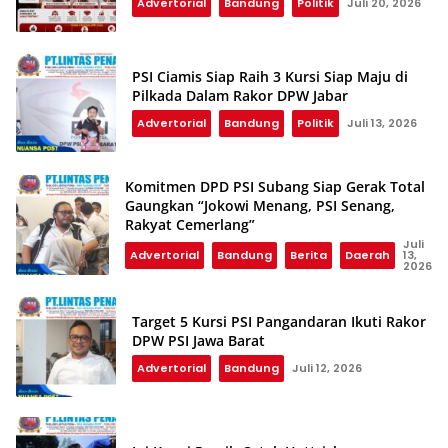
Advertorial
Bandung
Politik
Juli 20, 2026
PSI Ciamis Siap Raih 3 Kursi Siap Maju di
Pilkada Dalam Rakor DPW Jabar
Advertorial
Bandung
Politik
Juli 13, 2026
Komitmen DPD PSI Subang Siap Gerak Total
Gaungkan “Jokowi Menang, PSI Senang,
Rakyat Cemerlang”
Juli
Advertorial
Bandung
Berita
Daerah
13,
2026
Target 5 Kursi PSI Pangandaran Ikuti Rakor
DPW PSI Jawa Barat
Advertorial
Bandung
Juli 12, 2026