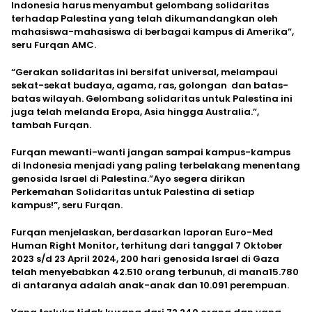
Indonesia harus menyambut gelombang solidaritas
terhadap Palestina yang telah dikumandangkan oleh
mahasiswa-mahasiswa di berbagai kampus di Amerika”,
seru Furqan AMC.
“Gerakan solidaritas ini bersifat universal, melampaui
sekat-sekat budaya, agama, ras, golongan dan batas-
batas wilayah. Gelombang solidaritas untuk Palestina ini
juga telah melanda Eropa, Asia hingga Australia.”,
tambah Furqan.
Furqan mewanti-wanti jangan sampai kampus-kampus
di Indonesia menjadi yang paling terbelakang menentang
genosida Israel di Palestina.”Ayo segera dirikan
Perkemahan Solidaritas untuk Palestina di setiap
kampus!”, seru Furqan.
Furqan menjelaskan, berdasarkan laporan Euro-Med
Human Right Monitor, terhitung dari tanggal 7 Oktober
2023 s/d 23 April 2024, 200 hari genosida Israel di Gaza
telah menyebabkan 42.510 orang terbunuh, di mana15.780
di antaranya adalah anak-anak dan 10.091 perempuan.