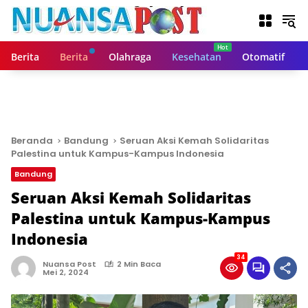
L
a
n
g
Berita
Berita
Olahraga
Kesehatan
Otomatif
s
u
n
g
k
e
Beranda
Bandung
Seruan Aksi Kemah Solidaritas
k
Palestina untuk Kampus-Kampus Indonesia
o
Bandung
n
t
Seruan Aksi Kemah Solidaritas
e
Palestina untuk Kampus-Kampus
n
Indonesia
34
Nuansa Post
2 Min Baca
Mei 2, 2024