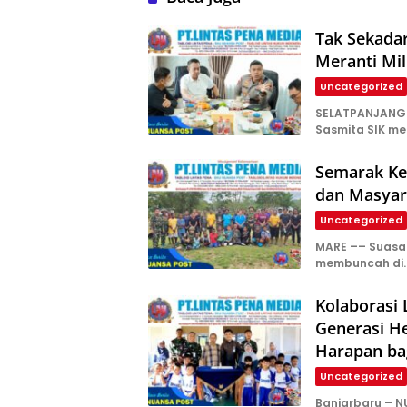
Tak Sekada
Meranti Mil
Uncategorized
SELATPANJANG—
Sasmita SIK m
Semarak Kem
dan Masyar
Uncategorized
​MARE –– Suas
membuncah di
Kolaborasi
Generasi H
Harapan ba
Uncategorized
Banjarbaru – N