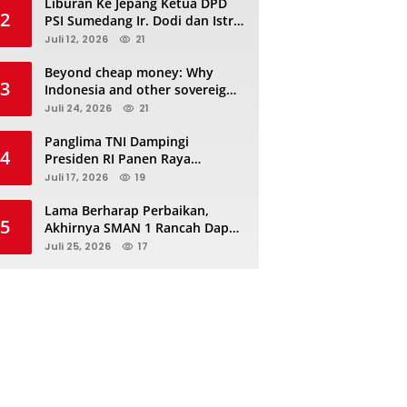
Liburan Ke Jepang Ketua DPD
2
PSI Sumedang Ir. Dodi dan Istri
Kibarkan Bendera PSI “Jangan
Juli 12, 2026
21
Habis Manis Sepah Di Buang”
Beyond cheap money: Why
3
Indonesia and other sovereigns
are turning to panda bonds
Juli 24, 2026
21
Panglima TNI Dampingi
4
Presiden RI Panen Raya
Terpadu TNI, Perkuat
Juli 17, 2026
19
Ketahanan Pangan Nasional
Lama Berharap Perbaikan,
5
Akhirnya SMAN 1 Rancah Dapat
Revitalisasi dan Kini Sedang
Juli 25, 2026
17
Proses Pengerjaan