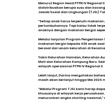
Menurut Region Head PTPN IV Regional I
didistribusikan berupa susu dan kacang
Jawab Sosial dan Lingkungan (TJSL) Ta
“Setiap anak harus terpenuhi makanan
pertumbuhannya. Tapi kalau tidak terp
anaknya dengan makanan bergizi sepert
Melalui lanjutan Program Pengentasan S
makanan bergizi kepada 436 anak asal
berasal dari enam kelurahan di Kecam
Yakni Kelurahan Hamdan, Kelurahan Aur,
Mati dan Kelurahan Kampung Baru. Seda
wilayah operasional PTPN IV Regional II.
Lebih lanjut, Darma mengatakan bahwa 
masih akan berlanjut hingga Mei 2024
“Melalui Program TJSL kami harap dapa
khususnya di wilayah kerja perusahaa
menurunkan angka stunting nasional,” 