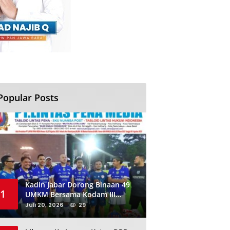
Popular Posts
Kadin Jabar Dorong Binaan 49
1
UMKM Bersama Kodam III
Siliwangi Sambil Nobar Final
Juli 20, 2026
29
Piala Dunia, Akan Ada Investor
Baru di Jabar