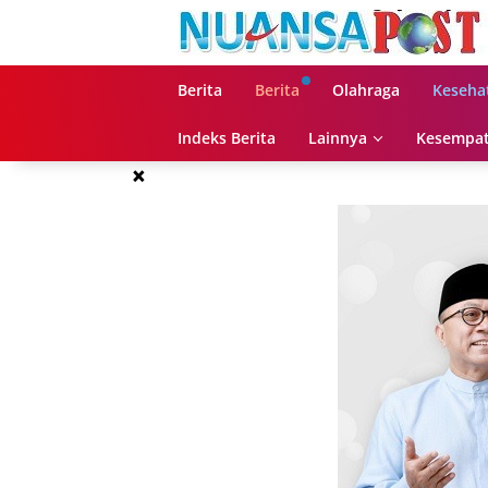
Langsung
ke
konten
Berita
Berita
Olahraga
Keseha
Indeks Berita
Lainnya
Kesempat
×