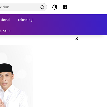
sional
Teknologi
g Kami
×