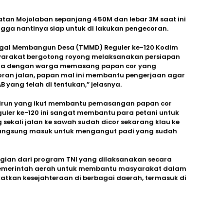
tan Mojolaban sepanjang 450M dan lebar 3M saat ini
ingga nantinya siap untuk di lakukan pengecoran.
ggal Membangun Desa (TMMD) Reguler ke-120 Kodim
yarakat bergotong royong melaksanakan persiapan
sama dengan warga memasang papan cor yang
oran jalan, papan mal ini membantu pengerjaan agar
 yang telah di tentukan,” jelasnya.
irun yang ikut membantu pemasangan papan cor
er ke-120 ini sangat membantu para petani untuk
sekali jalan ke sawah sudah dicor sekarang klau ke
a langsung masuk untuk mengangut padi yang sudah
gian dari program TNI yang dilaksanakan secara
pemerintah aerah untuk membantu masyarakat dalam
atkan kesejahteraan di berbagai daerah, termasuk di