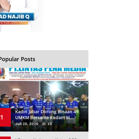
Popular Posts
Kadin Jabar Dorong Binaan 49
1
UMKM Bersama Kodam III
Siliwangi Sambil Nobar Final
Juli 20, 2026
29
Piala Dunia, Akan Ada Investor
Baru di Jabar