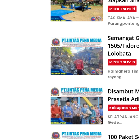
Mitra TNI Polri
TASIKMALAYA––
Parungponteng,
Semangat G
1505/Tidor
Lolobata
Mitra TNI Polri
Halmahera Tim
royong…
Disambut M
Prasetia Ad
Kabupaten Mer
SELATPANJANG –
Gede…
100 Paket 