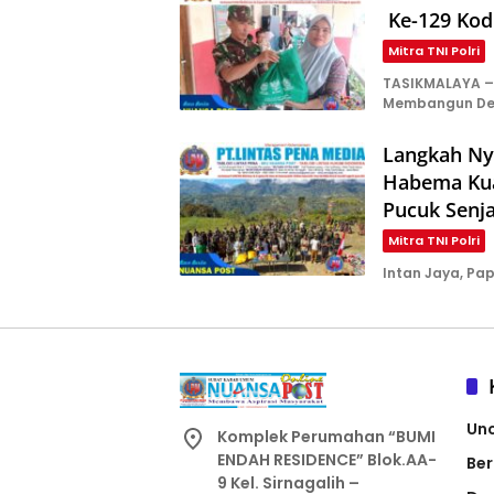
Ke-129 Kod
Mitra TNI Polri
TASIKMALAYA –
Membangun De
Langkah Ny
Habema Kua
Pucuk Senja
Mitra TNI Polri
Intan Jaya, P
Un
Komplek Perumahan “BUMI
ENDAH RESIDENCE” Blok.AA-
Ber
9 Kel. Sirnagalih –