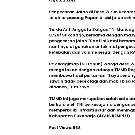
(11/05/2024).
Pengecoran Jalan di Desa Wirun Kecama
telah terpasang Papan di sisi jalan seh
Serda Arif, Anggota Satgas TNI Manun
0726/ Sukoharjo, bersama dengan mas
pengecoran jalan “Saat ini kami ber
nantinya di gunakan untuk mal pengec
ketebalan dan volume sesuai dengan RAB
Pak Wagiman (53 tahun) Warga desa W
mengatakan dengan adanya TMMD Regul
membawa hasil pertanian “Saya senang 
sawah tidak becek lagi dan mobil bis
dipanen,” tuturnya.
TMMD ini juga merupakan salah satu ba
berkala oleh TNI berkesajama dengan
memperbaiki infrastruktur dan meningk
Kabupaten Sukoharjo
.(AGUS KEMPLU)
Post Views:
868