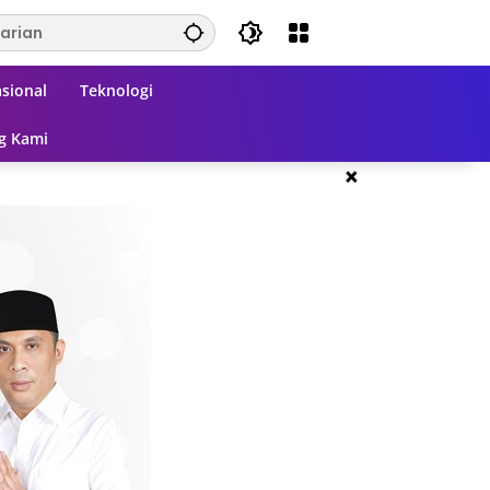
sional
Teknologi
g Kami
×