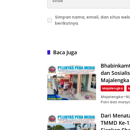
Simpan nama, email, dan situs we
berikutnya.
Baca Juga
Bhabinkamt
dan Sosiali
Majalengka
Majalengka
M
Majalengka–NU
Polri dan masy
Dari Menat
TMMD Ke-12
Siapkan Sha