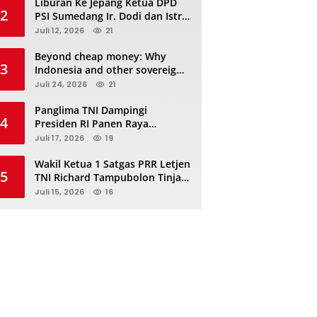
Liburan Ke Jepang Ketua DPD
2
PSI Sumedang Ir. Dodi dan Istri
Kibarkan Bendera PSI “Jangan
Juli 12, 2026
21
Habis Manis Sepah Di Buang”
Beyond cheap money: Why
3
Indonesia and other sovereigns
are turning to panda bonds
Juli 24, 2026
21
Panglima TNI Dampingi
4
Presiden RI Panen Raya
Terpadu TNI, Perkuat
Juli 17, 2026
19
Ketahanan Pangan Nasional
Wakil Ketua 1 Satgas PRR Letjen
5
TNI Richard Tampubolon Tinjau
Padang Sidimpuan dan
Juli 15, 2026
16
Tapanuli Selatan Sumatera
Utara, Ada apa..?