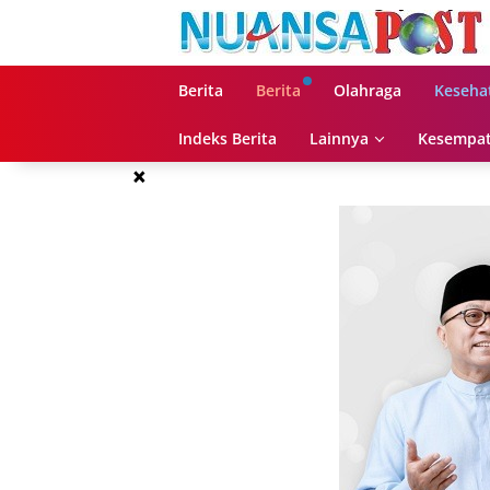
Langsung
ke
konten
Berita
Berita
Olahraga
Keseha
Indeks Berita
Lainnya
Kesempat
×