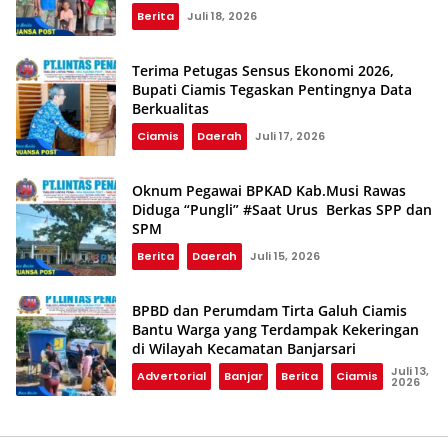
Stunting
Berita
Juli 18, 2026
Terima Petugas Sensus Ekonomi 2026,
Bupati Ciamis Tegaskan Pentingnya Data
Berkualitas
Ciamis
Daerah
Juli 17, 2026
Oknum Pegawai BPKAD Kab.Musi Rawas
Diduga “Pungli” #Saat Urus Berkas SPP dan
SPM
Berita
Daerah
Juli 15, 2026
BPBD dan Perumdam Tirta Galuh Ciamis
Bantu Warga yang Terdampak Kekeringan
di Wilayah Kecamatan Banjarsari
Juli 13,
Advertorial
Banjar
Berita
Ciamis
2026