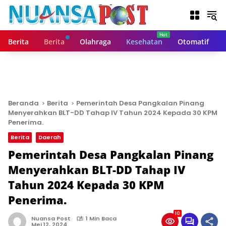
L
a
n
g
Berita
Berita
Olahraga
Kesehatan
Otomatif
s
u
n
g
k
e
Beranda
Berita
Pemerintah Desa Pangkalan Pinang
k
Menyerahkan BLT-DD Tahap IV Tahun 2024 Kepada 30 KPM
o
Penerima.
n
Berita
Daerah
t
Pemerintah Desa Pangkalan Pinang
e
n
Menyerahkan BLT-DD Tahap IV
Tahun 2024 Kepada 30 KPM
Penerima.
10
Nuansa Post
1 Min Baca
Mei 12, 2024