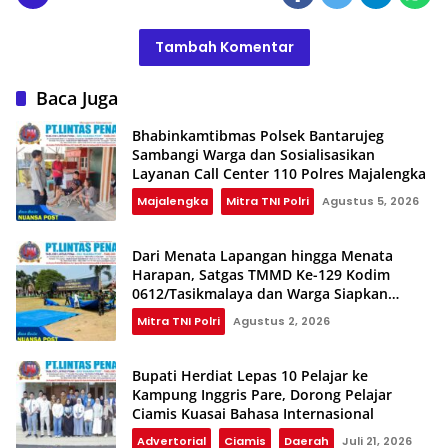
Tambah Komentar
Baca Juga
Bhabinkamtibmas Polsek Bantarujeg
Sambangi Warga dan Sosialisasikan
Layanan Call Center 110 Polres Majalengka
Majalengka
Mitra TNI Polri
Agustus 5, 2026
Dari Menata Lapangan hingga Menata
Harapan, Satgas TMMD Ke-129 Kodim
0612/Tasikmalaya dan Warga Siapkan
Shalat Istisqa
Mitra TNI Polri
Agustus 2, 2026
Bupati Herdiat Lepas 10 Pelajar ke
Kampung Inggris Pare, Dorong Pelajar
Ciamis Kuasai Bahasa Internasional
Advertorial
Ciamis
Daerah
Juli 21, 2026