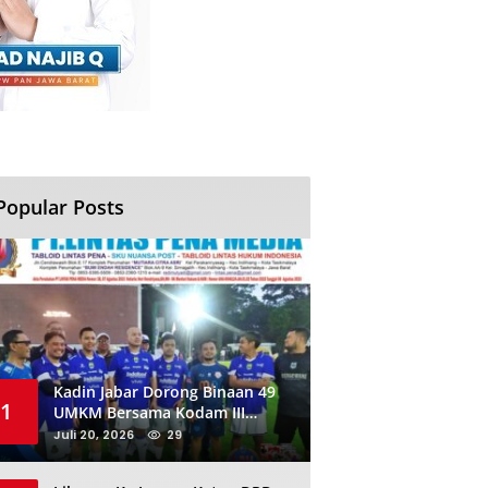
Popular Posts
Kadin Jabar Dorong Binaan 49
1
UMKM Bersama Kodam III
Siliwangi Sambil Nobar Final
Juli 20, 2026
29
Piala Dunia, Akan Ada Investor
Baru di Jabar