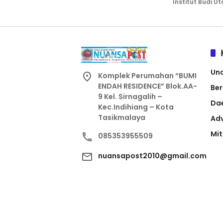
Institut Budi U
Un
Komplek Perumahan “BUMI
ENDAH RESIDENCE” Blok.AA-
Ber
9 Kel. Sirnagalih –
Da
Kec.Indihiang – Kota
Tasikmalaya
Adv
Mit
085353955509
nuansapost2010@gmail.com