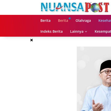
Langsung
ke
konten
Berita
Berita
Olahraga
Keseha
Indeks Berita
Lainnya
Kesempat
×