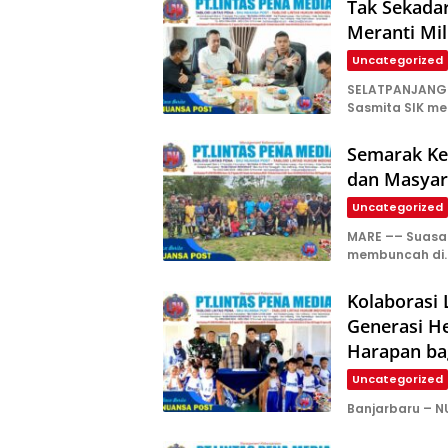
Tak Sekada
Meranti Mil
Uncategorized
SELATPANJANG—
Sasmita SIK m
Semarak Kem
dan Masyar
Uncategorized
​MARE –– Suas
membuncah di
Kolaborasi
Generasi H
Harapan ba
Uncategorized
Banjarbaru – N