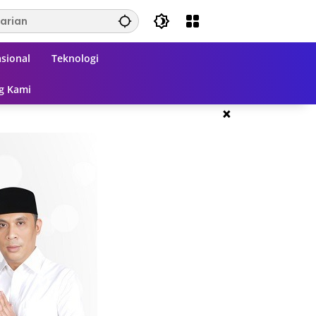
sional
Teknologi
g Kami
×