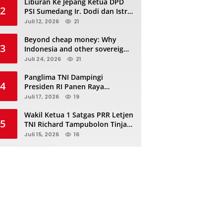
Liburan Ke Jepang Ketua DPD
2
PSI Sumedang Ir. Dodi dan Istri
Kibarkan Bendera PSI “Jangan
Juli 12, 2026
21
Habis Manis Sepah Di Buang”
Beyond cheap money: Why
3
Indonesia and other sovereigns
are turning to panda bonds
Juli 24, 2026
21
Panglima TNI Dampingi
4
Presiden RI Panen Raya
Terpadu TNI, Perkuat
Juli 17, 2026
19
Ketahanan Pangan Nasional
Wakil Ketua 1 Satgas PRR Letjen
5
TNI Richard Tampubolon Tinjau
Padang Sidimpuan dan
Juli 15, 2026
16
Tapanuli Selatan Sumatera
Utara, Ada apa..?