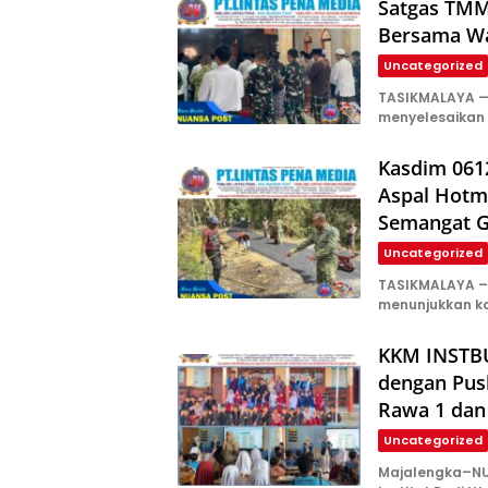
Satgas TMM
Bersama Wa
Uncategorized
TASIKMALAYA —
menyelesaikan
Kasdim 061
Aspal Hotm
Semangat 
Uncategorized
TASIKMALAYA – 
menunjukkan k
KKM INSTBU
dengan Pus
Rawa 1 dan
Uncategorized
Majalengka–NU