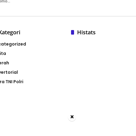
tomo…
Kategori
Histats
categorized
ita
erah
ertorial
ra TNI Polri
×