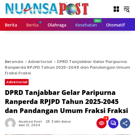
L
a
n
g
Berita
Berita
Olahraga
Kesehatan
Otomatif
s
u
n
g
k
e
Beranda
Advertorial
DPRD Tanjabbar Gelar Paripurna
k
Ranperda RPJPD Tahun 2025-2045 dan Pandangan Umum
o
Fraksi Fraksi
n
Advertorial
t
DPRD Tanjabbar Gelar Paripurna
e
n
Ranperda RPJPD Tahun 2025-2045
dan Pandangan Umum Fraksi Fraksi
14
Nuansa Post
3 Min Baca
Mei 21, 2024