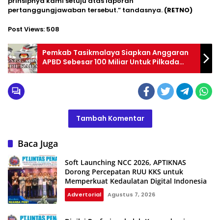
prinsipnya kami setuju atas laporan
pertanggungjawaban tersebut.” tandasnya.
(RETNO)
Post Views:
508
Pemkab Tasikmalaya Siapkan Anggaran
APBD Sebesar 100 Miliar Untuk Pilkada
2204, Ini Pandangan DPC PWRI Kabupaten
Tasikmalaya!!!
Tambah Komentar
Baca Juga
Soft Launching NCC 2026, APTIKNAS
Dorong Percepatan RUU KKS untuk
Memperkuat Kedaulatan Digital Indonesia
Advertorial
Agustus 7, 2026