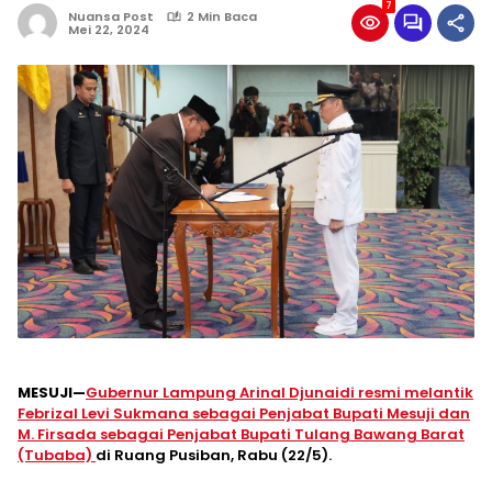
7
Nuansa Post
2 Min Baca
Mei 22, 2024
MESUJI—
Gubernur Lampung Arinal Djunaidi resmi melantik
Febrizal Levi Sukmana sebagai Penjabat Bupati Mesuji dan
M. Firsada sebagai Penjabat Bupati Tulang Bawang Barat
(Tubaba)
di Ruang Pusiban, Rabu (22/5).