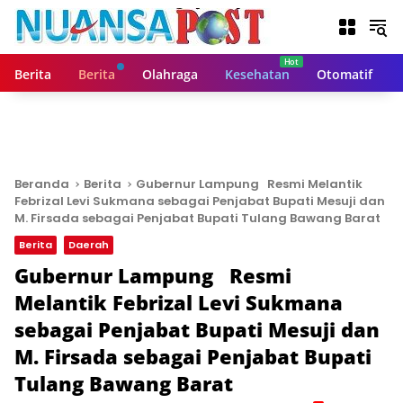
L
a
n
g
Berita
Berita
Olahraga
Kesehatan
Otomatif
s
u
n
g
k
e
Beranda
Berita
Gubernur Lampung Resmi Melantik
k
Febrizal Levi Sukmana sebagai Penjabat Bupati Mesuji dan
o
M. Firsada sebagai Penjabat Bupati Tulang Bawang Barat
n
Berita
Daerah
t
Gubernur Lampung Resmi
e
n
Melantik Febrizal Levi Sukmana
sebagai Penjabat Bupati Mesuji dan
M. Firsada sebagai Penjabat Bupati
Tulang Bawang Barat