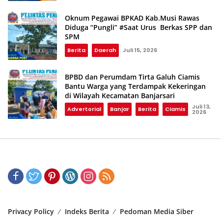
Oknum Pegawai BPKAD Kab.Musi Rawas
Diduga “Pungli” #Saat Urus Berkas SPP dan
SPM
Berita
Daerah
Juli 15, 2026
BPBD dan Perumdam Tirta Galuh Ciamis
Bantu Warga yang Terdampak Kekeringan
di Wilayah Kecamatan Banjarsari
Juli 13,
Advertorial
Banjar
Berita
Ciamis
2026
Privacy Policy
Indeks Berita
Pedoman Media Siber