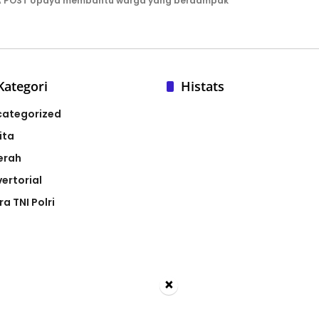
A POST Upaya membantu warga yang berdampak
Kategori
Histats
categorized
ita
erah
ertorial
ra TNI Polri
×