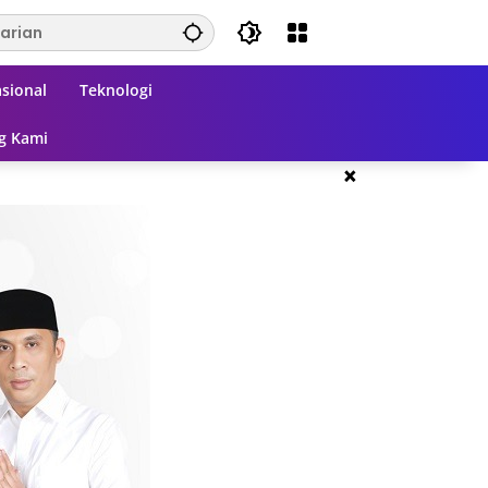
sional
Teknologi
g Kami
×