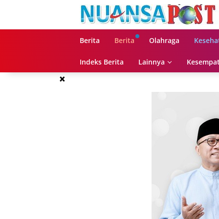
Langsung
ke
konten
Berita
Berita
Olahraga
Keseha
Indeks Berita
Lainnya
Kesempat
×