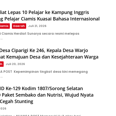
iat Lepas 10 Pelajar ke Kampung Inggris
g Pelajar Ciamis Kuasai Bahasa Internasional
iamis
Daerah
Juli 21, 2026
i Ciamis Herdiat Sunarya secara resmi melepas
n…
Desa Ciparigi Ke 246, Kepala Desa Warjo
uat Kemajuan Desa dan Kesejahteraan Warga
ah
Juli 20, 2026
A POST Kepemimpinan tingkat desa kini memegang
l…
D Ke-129 Kodim 1807/Sorong Selatan
0 Paket Sembako dan Nutrisi, Wujud Nyata
Cegah Stunting
 2026