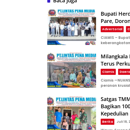
Baca Juga
Bupati Herd
Pare, Doron
Advertorial
C
CIAMIS – Bupat
keberangkata
Milangkala 
Terus Perk
Ciamis
Daer
Ciamis —NUANS
peranan krusia
Satgas TMM
Bagikan 10
Kepedulian 
Berita
Juli 18,