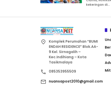
Ciamis, NUANS
kekeringan di…
Un
Komplek Perumahan “BUMI
ENDAH RESIDENCE” Blok.AA-
Ber
9 Kel. Sirnagalih –
Da
Kec.Indihiang – Kota
Tasikmalaya
Adv
Mit
085353955509
nuansapost2010@gmail.com