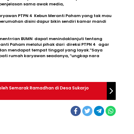
penjelasan sama awak media,
karyawan PTPN 4 Kebun Meranti Paham yang tak mau
erumahan disini dapur bikin sendiri kamar mandi
ementrrian BUMN dapat menindaklanjuti tentang
nti Paham melalui pihak dari direksi PTPN 4 agar
 dan mendapat tempat tinggal yang layak.”Saya
pati rumah karyawan seadanya, “ungkap nara
oleh Semarak Ramadhan di Desa Sukarjo