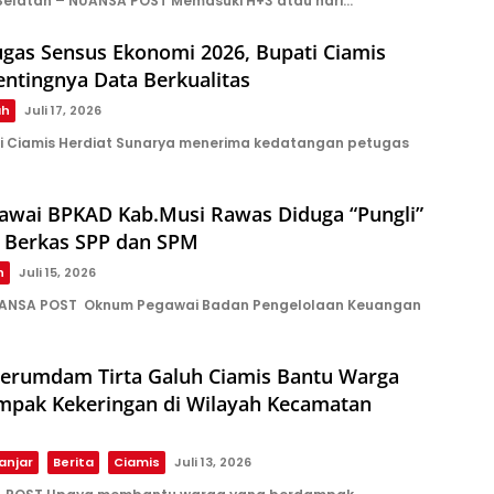
Selatan – NUANSA POST Memasuki H+3 atau hari…
ugas Sensus Ekonomi 2026, Bupati Ciamis
ntingnya Data Berkualitas
ah
Juli 17, 2026
i Ciamis Herdiat Sunarya menerima kedatangan petugas
wai BPKAD Kab.Musi Rawas Diduga “Pungli”
 Berkas SPP dan SPM
h
Juli 15, 2026
UANSA POST Oknum Pegawai Badan Pengelolaan Keuangan
erumdam Tirta Galuh Ciamis Bantu Warga
mpak Kekeringan di Wilayah Kecamatan
anjar
Berita
Ciamis
Juli 13, 2026