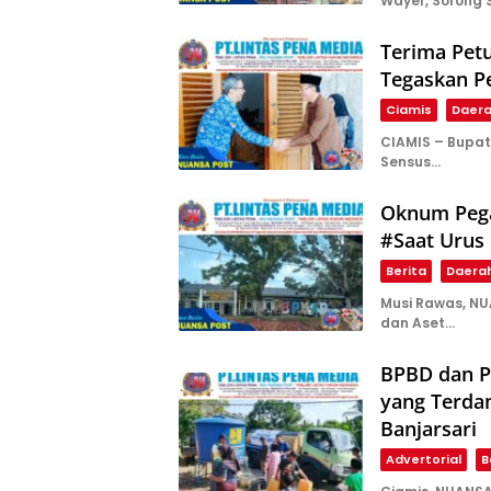
Wayer, Sorong 
Terima Pet
Tegaskan Pe
Ciamis
Daer
CIAMIS – Bupat
Sensus…
Oknum Pega
#Saat Urus
Berita
Daera
Musi Rawas, N
dan Aset…
BPBD dan P
yang Terda
Banjarsari
Advertorial
B