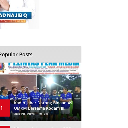
Popular Posts
Kadin Jabar Dorong Binaan 49
1
UMKM Bersama Kodam III
Siliwangi Sambil Nobar Final
Juli 20, 2026
28
Piala Dunia, Akan Ada Investor
Baru di Jabar