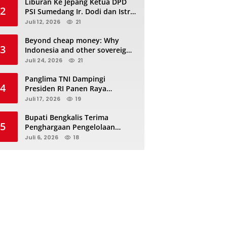
Liburan Ke Jepang Ketua DPD
2
PSI Sumedang Ir. Dodi dan Istri
Kibarkan Bendera PSI “Jangan
Juli 12, 2026
21
Habis Manis Sepah Di Buang”
Beyond cheap money: Why
3
Indonesia and other sovereigns
are turning to panda bonds
Juli 24, 2026
21
Panglima TNI Dampingi
4
Presiden RI Panen Raya
Terpadu TNI, Perkuat
Juli 17, 2026
19
Ketahanan Pangan Nasional
Bupati Bengkalis Terima
5
Penghargaan Pengelolaan
JDIHN Terbaik Kedua dari
Juli 6, 2026
18
Kakanwil Kementerian Hukum
Riau