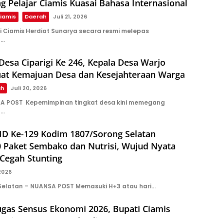
g Pelajar Ciamis Kuasai Bahasa Internasional
iamis
Daerah
Juli 21, 2026
i Ciamis Herdiat Sunarya secara resmi melepas
n…
Desa Ciparigi Ke 246, Kepala Desa Warjo
uat Kemajuan Desa dan Kesejahteraan Warga
ah
Juli 20, 2026
A POST Kepemimpinan tingkat desa kini memegang
l…
D Ke-129 Kodim 1807/Sorong Selatan
0 Paket Sembako dan Nutrisi, Wujud Nyata
Cegah Stunting
 2026
Selatan – NUANSA POST Memasuki H+3 atau hari…
ugas Sensus Ekonomi 2026, Bupati Ciamis