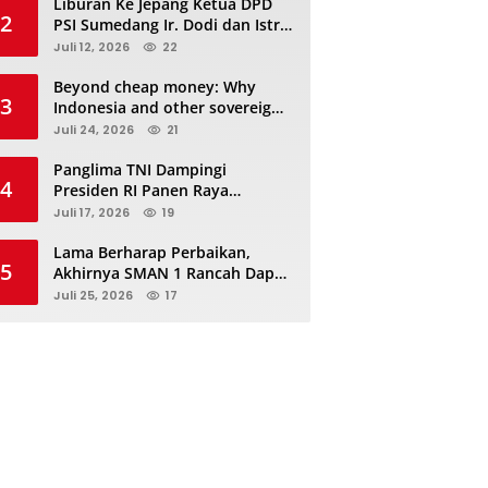
Liburan Ke Jepang Ketua DPD
2
PSI Sumedang Ir. Dodi dan Istri
Kibarkan Bendera PSI “Jangan
Juli 12, 2026
22
Habis Manis Sepah Di Buang”
Beyond cheap money: Why
3
Indonesia and other sovereigns
are turning to panda bonds
Juli 24, 2026
21
Panglima TNI Dampingi
4
Presiden RI Panen Raya
Terpadu TNI, Perkuat
Juli 17, 2026
19
Ketahanan Pangan Nasional
Lama Berharap Perbaikan,
5
Akhirnya SMAN 1 Rancah Dapat
Revitalisasi dan Kini Sedang
Juli 25, 2026
17
Proses Pengerjaan