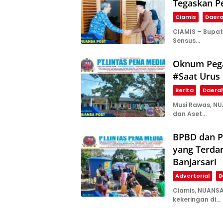
Tegaskan Pe
Ciamis
Daer
CIAMIS – Bupat
Sensus…
Oknum Pega
#Saat Urus
Berita
Daera
Musi Rawas, N
dan Aset…
BPBD dan P
yang Terda
Banjarsari
Advertorial
B
Ciamis, NUANS
kekeringan di…