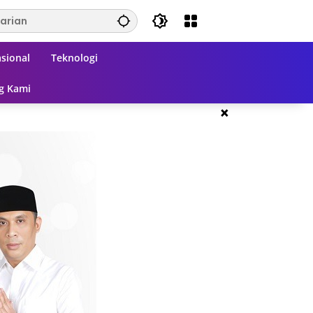
sional
Teknologi
g Kami
×