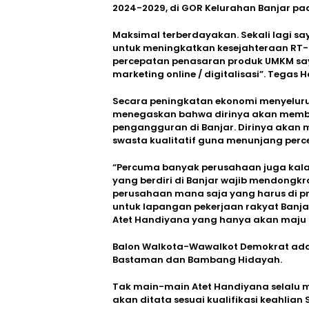
2024-2029, di GOR Kelurahan Banjar pa
Maksimal terberdayakan. Sekali lagi sa
untuk meningkatkan kesejahteraan RT-R
percepatan penasaran produk UMKM sa
marketing online / digitalisasi”. Tegas H
Secara peningkatan ekonomi menyeluru
menegaskan bahwa dirinya akan memb
pengangguran di Banjar. Dirinya akan
swasta kualitatif guna menunjang perc
“Percuma banyak perusahaan juga kala
yang berdiri di Banjar wajib mendongkr
perusahaan mana saja yang harus di pr
untuk lapangan pekerjaan rakyat Banja
Atet Handiyana yang hanya akan maju se
Balon Walkota-Wawalkot Demokrat ada 4
Bastaman dan Bambang Hidayah.
Tak main-main Atet Handiyana selalu 
akan ditata sesuai kualifikasi keahlia