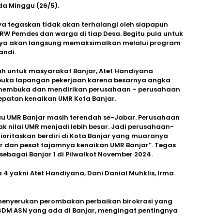
da Minggu (26/5).
ya tegaskan tidak akan terhalangi oleh siapapun
W Pemdes dan warga di tiap Desa. Begitu pula untuk
ya akan langsung memaksimalkan melalui program
andi.
h untuk masyarakat Banjar, Atet Handiyana
uka lapangan pekerjaan karena besarnya angka
 membuka dan mendirikan perusahaan – perusahaan
epatan kenaikan UMR Kota Banjar.
u UMR Banjar masih terendah se-Jabar. Perusahaan
ak nilai UMR menjadi lebih besar. Jadi perusahaan-
ioritaskan berdiri di Kota Banjar yang muaranya
r dan pesat tajamnya kenaikan UMR Banjar”. Tegas
bagai Banjar 1 di Pilwalkot November 2024.
 yakni Atet Handiyana, Dani Danial Muhklis, Irma
menyerukan perombakan perbaikan birokrasi yang
n SDM ASN yang ada di Banjar, mengingat pentingnya