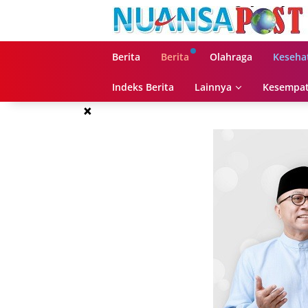
Langsung
ke
konten
Berita
Berita
Olahraga
Keseha
Indeks Berita
Lainnya
Kesempat
×