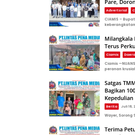
Pare, Doron
Advertorial
C
CIAMIS – Bupat
keberangkata
Milangkala 
Terus Perk
Ciamis
Daer
Ciamis —NUANS
peranan krusia
Satgas TMM
Bagikan 10
Kepedulian 
Berita
Juli 18,
Wayer, Sorong 
Terima Pet