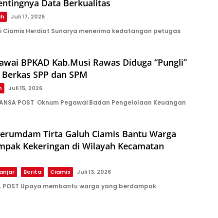
ntingnya Data Berkualitas
ah
Juli 17, 2026
i Ciamis Herdiat Sunarya menerima kedatangan petugas
wai BPKAD Kab.Musi Rawas Diduga “Pungli”
 Berkas SPP dan SPM
h
Juli 15, 2026
UANSA POST Oknum Pegawai Badan Pengelolaan Keuangan
erumdam Tirta Galuh Ciamis Bantu Warga
mpak Kekeringan di Wilayah Kecamatan
anjar
Berita
Ciamis
Juli 13, 2026
A POST Upaya membantu warga yang berdampak