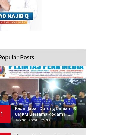
Popular Posts
Kadin Jabar Dorong Binaan 49
1
UMKM Bersama Kodam III
Siliwangi Sambil Nobar Final
Juli 20, 2026
29
Piala Dunia, Akan Ada Investor
Baru di Jabar