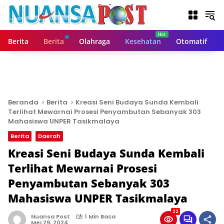
L
a
n
g
Berita
Berita
Olahraga
Kesehatan
Otomatif
s
u
n
g
k
e
Beranda
Berita
Kreasi Seni Budaya Sunda Kembali
k
Terlihat Mewarnai Prosesi Penyambutan Sebanyak 303
o
Mahasiswa UNPER Tasikmalaya
n
Berita
Daerah
t
Kreasi Seni Budaya Sunda Kembali
e
n
Terlihat Mewarnai Prosesi
Penyambutan Sebanyak 303
Mahasiswa UNPER Tasikmalaya
22
Nuansa Post
1 Min Baca
Mei 29, 2024