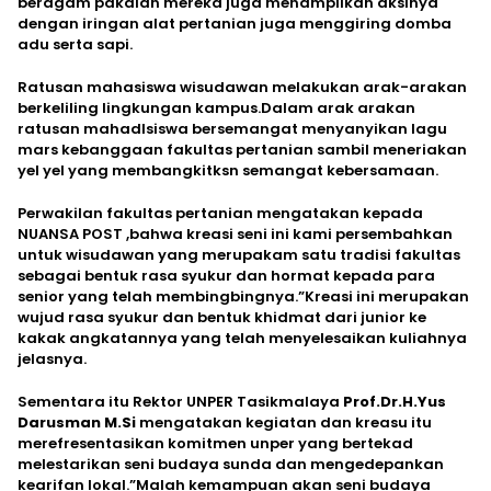
beragam pakaian mereka juga menampilkan aksinya
dengan iringan alat pertanian juga menggiring domba
adu serta sapi.
Ratusan mahasiswa wisudawan melakukan arak-arakan
berkeliling lingkungan kampus.Dalam arak arakan
ratusan mahadlsiswa bersemangat menyanyikan lagu
mars kebanggaan fakultas pertanian sambil meneriakan
yel yel yang membangkitksn semangat kebersamaan.
Perwakilan fakultas pertanian mengatakan kepada
NUANSA POST ,bahwa kreasi seni ini kami persembahkan
untuk wisudawan yang merupakam satu tradisi fakultas
sebagai bentuk rasa syukur dan hormat kepada para
senior yang telah membingbingnya.”Kreasi ini merupakan
wujud rasa syukur dan bentuk khidmat dari junior ke
kakak angkatannya yang telah menyelesaikan kuliahnya
jelasnya.
Sementara itu Rektor UNPER Tasikmalaya
Prof.Dr.H.Yus
Darusman M.Si
mengatakan kegiatan dan kreasu itu
merefresentasikan komitmen unper yang bertekad
melestarikan seni budaya sunda dan mengedepankan
kearifan lokal.”Malah kemampuan akan seni budaya