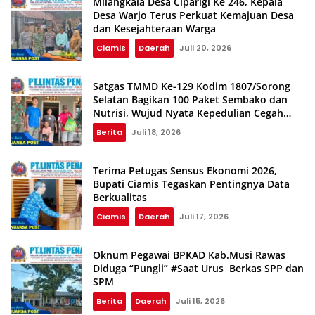
Milangkala Desa Ciparigi Ke 246, Kepala
Desa Warjo Terus Perkuat Kemajuan Desa
dan Kesejahteraan Warga
Ciamis
Daerah
Juli 20, 2026
Satgas TMMD Ke-129 Kodim 1807/Sorong
Selatan Bagikan 100 Paket Sembako dan
Nutrisi, Wujud Nyata Kepedulian Cegah
Stunting
Berita
Juli 18, 2026
Terima Petugas Sensus Ekonomi 2026,
Bupati Ciamis Tegaskan Pentingnya Data
Berkualitas
Ciamis
Daerah
Juli 17, 2026
Oknum Pegawai BPKAD Kab.Musi Rawas
Diduga “Pungli” #Saat Urus Berkas SPP dan
SPM
Berita
Daerah
Juli 15, 2026