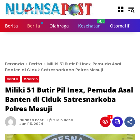
L
a
n
g
Berita
Berita
Olahraga
Kesehatan
Otomatif
s
u
n
g
k
e
Beranda
Berita
Miliki 51 Butir Pil Inex, Pemuda Asal
k
Banten di Ciduk Satresnarkoba Polres Mesuji
o
Berita
Daerah
n
t
Miliki 51 Butir Pil Inex, Pemuda Asal
e
Banten di Ciduk Satresnarkoba
n
Polres Mesuji
14
Nuansa Post
2 Min Baca
Juni 15, 2024