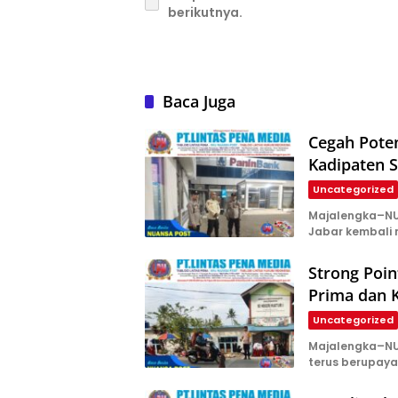
berikutnya.
Baca Juga
Cegah Poten
Kadipaten S
Uncategorized
Majalengka–NUA
Jabar kembali
Strong Poin
Prima dan K
Uncategorized
Majalengka–NUA
terus berupay