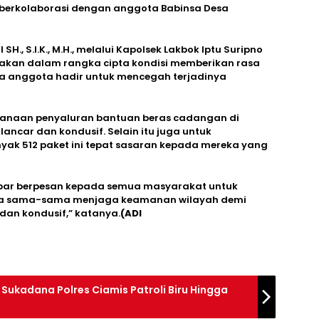
ut berkolaborasi dengan anggota Babinsa Desa
H., S.I.K., M.H., melalui Kapolsek Lakbok Iptu Suripno
akan dalam rangka cipta kondisi memberikan rasa
 anggota hadir untuk mencegah terjadinya
sanaan penyaluran bantuan beras cadangan di
ncar dan kondusif. Selain itu juga untuk
ak 512 paket ini tepat sasaran kepada mereka yang
Jabar berpesan kepada semua masyarakat untuk
kita sama-sama menjaga keamanan wilayah demi
an kondusif,” katanya.
(ADI
Sukadana Polres Ciamis Patroli Biru Hingga