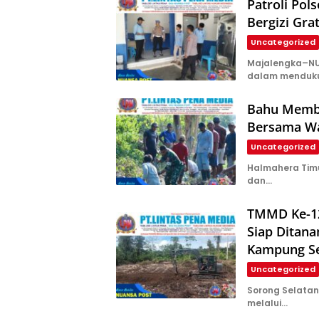
Patroli Pol
Bergizi Gra
Uncategorized
Majalengka–NUA
dalam menduk
Bahu Memba
Bersama Wa
Uncategorized
Halmahera Tim
dan…
TMMD Ke-12
Siap Ditan
Kampung S
Uncategorized
Sorong Selata
melalui…