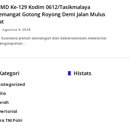
MD Ke-129 Kodim 0612/Tasikmalaya
emangat Gotong Royong Demi Jalan Mulus
at
Agustus 6, 2026
 Suasana penuh semangat dan kebersamaan mewarnai
pengaspalan…
Kategori
Histats
categorized
ita
erah
ertorial
ra TNI Polri