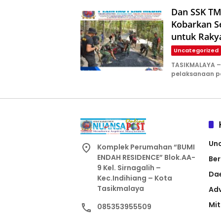
Dan SSK TM
Kobarkan S
untuk Raky
Uncategorized
TASIKMALAYA –
pelaksanaan 
Un
Komplek Perumahan “BUMI
ENDAH RESIDENCE” Blok.AA-
Ber
9 Kel. Sirnagalih –
Da
Kec.Indihiang – Kota
Tasikmalaya
Adv
Mit
085353955509