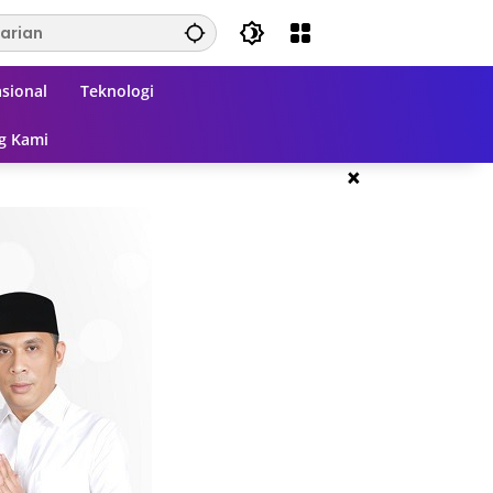
sional
Teknologi
g Kami
×