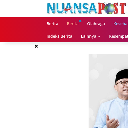
Langsung
ke
konten
Berita
Berita
Olahraga
Keseha
Indeks Berita
Lainnya
Kesempat
×