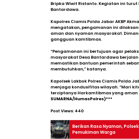
Bripka Wiwit Ristanto. Kegiatan ini tur
Bantardawa.
Kapolres Ciamis Polda Jabar AKBP Akmal S
mengatakan, pengamanan ini dilaksan
aman dan nyaman masyarakat. Dimana
gangguan kamtibmas.
“Pengamanan ini bertujuan agar pelak
masyarakat Desa Bantardawa berjalan la
memastikan bantuan pemerintah sebany
membutuhkan,” katanya.
Kapolsek Lakbok Polres Ciamis Polda 
menjaga kondusifitas wilayah. “Mari 
terciptanya Harkamtibmas yang aman d
SUMARNA/HumasPolres)***
Post Views:
440
Berikan Rasa Nyaman, Polsek 
Pemukiman Warga