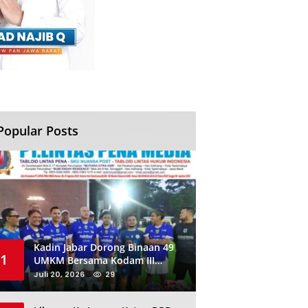
Popular Posts
Kadin Jabar Dorong Binaan 49
1
UMKM Bersama Kodam III
Siliwangi Sambil Nobar Final
Juli 20, 2026
29
Piala Dunia, Akan Ada Investor
Baru di Jabar