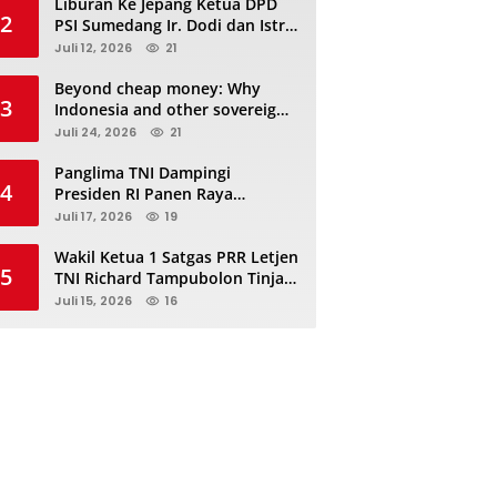
Liburan Ke Jepang Ketua DPD
2
PSI Sumedang Ir. Dodi dan Istri
Kibarkan Bendera PSI “Jangan
Juli 12, 2026
21
Habis Manis Sepah Di Buang”
Beyond cheap money: Why
3
Indonesia and other sovereigns
are turning to panda bonds
Juli 24, 2026
21
Panglima TNI Dampingi
4
Presiden RI Panen Raya
Terpadu TNI, Perkuat
Juli 17, 2026
19
Ketahanan Pangan Nasional
Wakil Ketua 1 Satgas PRR Letjen
5
TNI Richard Tampubolon Tinjau
Padang Sidimpuan dan
Juli 15, 2026
16
Tapanuli Selatan Sumatera
Utara, Ada apa..?