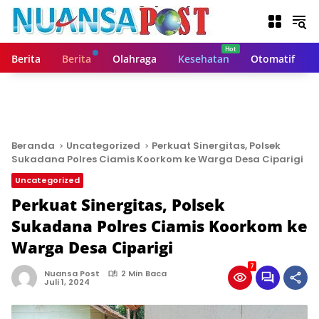
L
a
n
g
Berita
Berita
Olahraga
Kesehatan
Otomatif
s
u
n
g
k
e
Beranda
Uncategorized
Perkuat Sinergitas, Polsek
k
Sukadana Polres Ciamis Koorkom ke Warga Desa Ciparigi
o
Uncategorized
n
t
Perkuat Sinergitas, Polsek
e
Sukadana Polres Ciamis Koorkom ke
n
Warga Desa Ciparigi
7
Nuansa Post
2 Min Baca
Juli 1, 2024