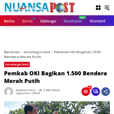
L
a
n
g
Berita
Berita
Olahraga
Kesehatan
Otomatif
s
u
n
g
k
e
Beranda
Uncategorized
Pemkab OKI Bagikan 1.500
k
Bendera Merah Putih
o
Uncategorized
n
t
Pemkab OKI Bagikan 1.500 Bendera
e
Merah Putih
n
10
Nuansa Post
2 Min Baca
Agustus 1, 2024