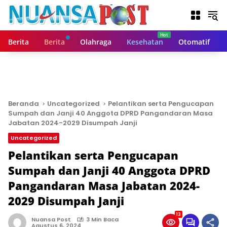
L
a
n
g
Berita
Berita
Olahraga
Kesehatan
Otomatif
s
u
n
g
k
e
Beranda
Uncategorized
Pelantikan serta Pengucapan
k
Sumpah dan Janji 40 Anggota DPRD Pangandaran Masa
o
Jabatan 2024-2029 Disumpah Janji
n
Uncategorized
t
Pelantikan serta Pengucapan
e
n
Sumpah dan Janji 40 Anggota DPRD
Pangandaran Masa Jabatan 2024-
2029 Disumpah Janji
13
Nuansa Post
3 Min Baca
Agustus 6, 2024