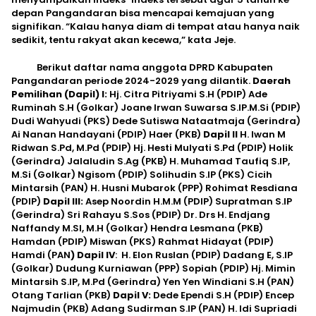
depan Pangandaran bisa mencapai kemajuan yang
signifikan. “Kalau hanya diam di tempat atau hanya naik
sedikit, tentu rakyat akan kecewa,” kata Jeje.
Berikut daftar nama anggota DPRD Kabupaten
Pangandaran periode 2024-2029 yang dilantik.
Daerah
Pemilihan (Dapil) I:
Hj. Citra Pitriyami S.H (PDIP) Ade
Ruminah S.H (Golkar) Joane Irwan Suwarsa S.IP.M.Si (PDIP)
Dudi Wahyudi (PKS) Dede Sutiswa Nataatmaja (Gerindra)
Ai Nanan Handayani (PDIP) Haer (PKB)
Dapil II
H. Iwan M
Ridwan S.Pd, M.Pd (PDIP) Hj. Hesti Mulyati S.Pd (PDIP) Holik
(Gerindra) Jalaludin S.Ag (PKB) H. Muhamad Taufiq S.IP,
M.Si (Golkar) Ngisom (PDIP) Solihudin S.IP (PKS) Cicih
Mintarsih (PAN) H. Husni Mubarok (PPP) Rohimat Resdiana
(PDIP)
Dapil III:
Asep Noordin H.M.M (PDIP) Supratman S.IP
(Gerindra) Sri Rahayu S.Sos (PDIP) Dr. Drs H. Endjang
Naffandy M.SI, M.H (Golkar) Hendra Lesmana (PKB)
Hamdan (PDIP) Miswan (PKS) Rahmat Hidayat (PDIP)
Hamdi (PAN
) Dapil IV
: H. Elon Ruslan (PDIP) Dadang E, S.IP
(Golkar) Dudung Kurniawan (PPP) Sopiah (PDIP) Hj. Mimin
Mintarsih S.IP, M.Pd (Gerindra) Yen Yen Windiani S.H (PAN)
Otang Tarlian (PKB)
Dapil V:
Dede Ependi S.H (PDIP) Encep
Najmudin (PKB) Adang Sudirman S.IP (PAN) H. Idi Supriadi