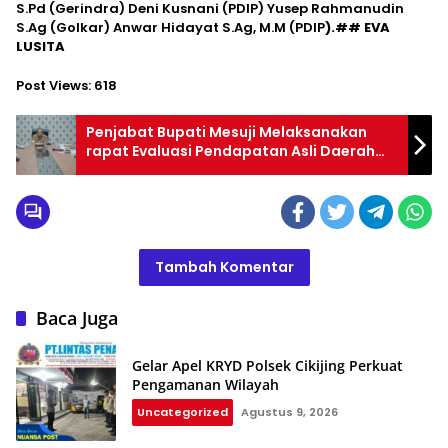
S.Pd (Gerindra) Deni Kusnani (PDIP) Yusep Rahmanudin
S.Ag (Golkar) Anwar Hidayat S.Ag, M.M (PDIP
).## EVA
LUSITA
Post Views:
618
Penjabat Bupati Mesuji Melaksanakan
rapat Evaluasi Pendapatan Asli Daerah
Semester I Tahun 2024
Tambah Komentar
Baca Juga
Gelar Apel KRYD Polsek Cikijing Perkuat
Pengamanan Wilayah
Uncategorized
Agustus 9, 2026