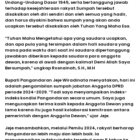
Undang-Undang Dasar 1945, serta bertanggung jawab
terhadap kesejahteraan rakyat.Sumpah tersebut
disaksikan oleh diri sendiri dan oleh semua yang hadir,
dan harus diyakini bahwa sumpah yang akan anda
ucapkan tersebut disaksikan oleh Tuhan Yang Maha Esa.
“Tuhan Maha Mengetahui apa yang saudara ucapkan,
dan apa pula yang tersimpan dalam hati saudara yang
mana pada waktu dari saat ini saudara dipertanggung
jawabkan diberikan kepada saudara para anggota
dewan, karena di awali dengan kalimat Demi Allah Saya
Bersumpah,” ungkap Rosnainah, S.H., M.H
Bupati Pangandaran Jeje Wiradinata menyatakan, hari ini
adalah pengambilan sumpah jabatan Anggota DPRD
periode 2024-2029. “Tadi saya menyampaikan indeks-
indeks kondisi Pangandaran secara umum. Saya juga
mengucapkan terima kasih kepada Anggota Dewan yang
lama karena itu juga hasil kolaborasi kemitraan antara
pemerintah dengan Anggota Dewan,” ujar Jeje.
Jeje menambahkan, melalui Pemilu 2024, rakyat berharap
Pangandaran lebih maju dan lebih baik. Ia
menyampaikan indeks-indeks tersebut agar 5 tahun ke