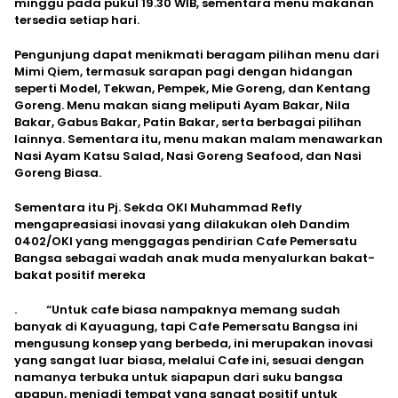
minggu pada pukul 19.30 WIB, sementara menu makanan
tersedia setiap hari.
Pengunjung dapat menikmati beragam pilihan menu dari
Mimi Qiem, termasuk sarapan pagi dengan hidangan
seperti Model, Tekwan, Pempek, Mie Goreng, dan Kentang
Goreng. Menu makan siang meliputi Ayam Bakar, Nila
Bakar, Gabus Bakar, Patin Bakar, serta berbagai pilihan
lainnya. Sementara itu, menu makan malam menawarkan
Nasi Ayam Katsu Salad, Nasi Goreng Seafood, dan Nasi
Goreng Biasa.
Sementara itu Pj. Sekda OKI Muhammad Refly
mengapreasiasi inovasi yang dilakukan oleh Dandim
0402/OKI yang menggagas pendirian Cafe Pemersatu
Bangsa sebagai wadah anak muda menyalurkan bakat-
bakat positif mereka
. “Untuk cafe biasa nampaknya memang sudah
banyak di Kayuagung, tapi Cafe Pemersatu Bangsa ini
mengusung konsep yang berbeda, ini merupakan inovasi
yang sangat luar biasa, melalui Cafe ini, sesuai dengan
namanya terbuka untuk siapapun dari suku bangsa
apapun, menjadi tempat yang sangat positif untuk