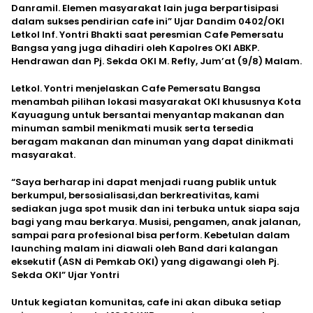
Danramil. Elemen masyarakat lain juga berpartisipasi
dalam sukses pendirian cafe ini” Ujar Dandim 0402/OKI
Letkol Inf. Yontri Bhakti saat peresmian Cafe Pemersatu
Bangsa yang juga dihadiri oleh Kapolres OKI ABKP.
Hendrawan dan Pj. Sekda OKI M. Refly, Jum’at (9/8) Malam.
Letkol. Yontri menjelaskan Cafe Pemersatu Bangsa
menambah pilihan lokasi masyarakat OKI khususnya Kota
Kayuagung untuk bersantai menyantap makanan dan
minuman sambil menikmati musik serta tersedia
beragam makanan dan minuman yang dapat dinikmati
masyarakat.
“Saya berharap ini dapat menjadi ruang publik untuk
berkumpul, bersosialisasi,dan berkreativitas, kami
sediakan juga spot musik dan ini terbuka untuk siapa saja
bagi yang mau berkarya. Musisi, pengamen, anak jalanan,
sampai para profesional bisa perform. Kebetulan dalam
launching malam ini diawali oleh Band dari kalangan
eksekutif (ASN di Pemkab OKI) yang digawangi oleh Pj.
Sekda OKI” Ujar Yontri
Untuk kegiatan komunitas, cafe ini akan dibuka setiap