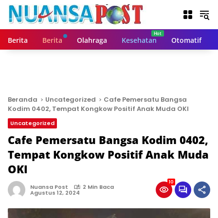
L
a
n
g
Berita
Berita
Olahraga
Kesehatan
Otomatif
s
u
n
g
k
e
Beranda
Uncategorized
Cafe Pemersatu Bangsa
k
Kodim 0402, Tempat Kongkow Positif Anak Muda OKI
o
Uncategorized
n
t
Cafe Pemersatu Bangsa Kodim 0402,
e
Tempat Kongkow Positif Anak Muda
n
OKI
10
Nuansa Post
2 Min Baca
Agustus 12, 2024