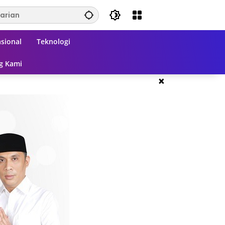
sional
Teknologi
g Kami
×