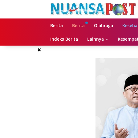
Langsung
ke
konten
Berita
Berita
Olahraga
Keseha
Indeks Berita
Lainnya
Kesempat
×