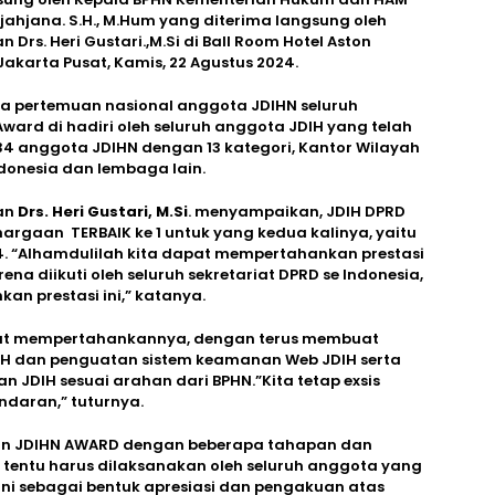
atjahjana. S.H., M.Hum yang diterima langsung oleh
rs. Heri Gustari.,M.Si di Ball Room Hotel Aston
Jakarta Pusat, Kamis, 22 Agustus 2024.
ka pertemuan nasional anggota JDIHN seluruh
ard di hadiri oleh seluruh anggota JDIH yang telah
34 anggota JDIHN dengan 13 kategori, Kantor Wilayah
donesia dan lembaga lain.
an
Drs. Heri Gustari, M.Si
. menyampaikan, JDIH DPRD
gaan TERBAIK ke 1 untuk yang kedua kalinya, yaitu
. “Alhamdulilah kita dapat mempertahankan prestasi
ena diikuti oleh seluruh sekretariat DPRD se Indonesia,
an prestasi ini,” katanya.
pat mempertahankannya, dengan terus membuat
DIH dan penguatan sistem keamanan Web JDIH serta
JDIH sesuai arahan dari BPHN.”Kita tetap exsis
daran,” tuturnya.
an JDIHN AWARD dengan beberapa tahapan dan
 tentu harus dilaksanakan oleh seluruh anggota yang
 ini sebagai bentuk apresiasi dan pengakuan atas