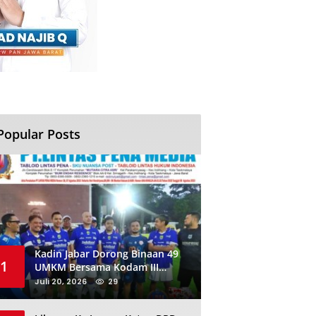
Popular Posts
Kadin Jabar Dorong Binaan 49
1
UMKM Bersama Kodam III
Siliwangi Sambil Nobar Final
Juli 20, 2026
29
Piala Dunia, Akan Ada Investor
Baru di Jabar