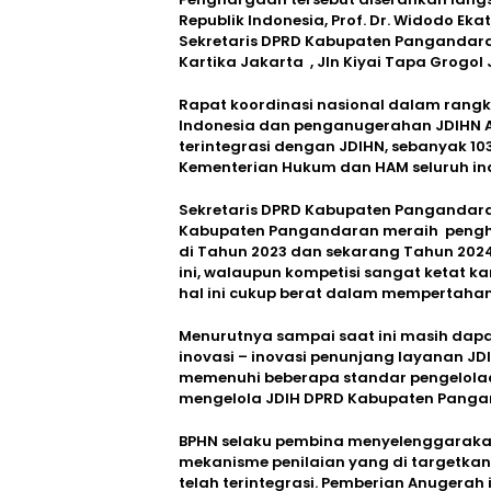
Republik Indonesia, Prof. Dr. Widodo Ek
Sekretaris DPRD Kabupaten Pangandaran D
Kartika Jakarta , Jln Kiyai Tapa Grogol 
Rapat koordinasi nasional dalam rang
Indonesia dan penganugerahan JDIHN Aw
terintegrasi dengan JDIHN, sebanyak 10
Kementerian Hukum dan HAM seluruh in
Sekretaris DPRD Kabupaten Pangandar
Kabupaten Pangandaran meraih penghar
di Tahun 2023 dan sekarang Tahun 2024
ini, walaupun kompetisi sangat ketat kar
hal ini cukup berat dalam mempertahank
Menurutnya sampai saat ini masih da
inovasi – inovasi penunjang layanan J
memenuhi beberapa standar pengelolaan 
mengelola JDIH DPRD Kabupaten Pangan
BPHN selaku pembina menyelenggarak
mekanisme penilaian yang di targetkan
telah terintegrasi. Pemberian Anugerah