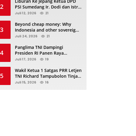
Liburan Ke Jepang Ketua DPD
2
PSI Sumedang Ir. Dodi dan Istri
Kibarkan Bendera PSI “Jangan
Juli 12, 2026
21
Habis Manis Sepah Di Buang”
Beyond cheap money: Why
3
Indonesia and other sovereigns
are turning to panda bonds
Juli 24, 2026
21
Panglima TNI Dampingi
4
Presiden RI Panen Raya
Terpadu TNI, Perkuat
Juli 17, 2026
19
Ketahanan Pangan Nasional
Wakil Ketua 1 Satgas PRR Letjen
5
TNI Richard Tampubolon Tinjau
Padang Sidimpuan dan
Juli 15, 2026
16
Tapanuli Selatan Sumatera
Utara, Ada apa..?