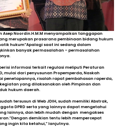
n Asep Noordin.H.M.M menyampaikan tanggapan
 yang merupakan prasarana pembinaan bidang hukum
tik hukum”Apalagi saat ini sedang dalam
ngkinkan banyak permasalahan – permasalahan
pnya.
isi informasi terkait regulasi meliputi Peraturan
D, mulai dari penyusunan Propemperda, Naskah
 penetapannya, risalah rapat pembahasan raperda,
-kegiatan yang dilaksanakan oleh Pimpinan dan
duk hukum daerah.
udah tersusun di Web JDIH, sudah memiliki Abstrak,
ggota DPRD serta yang lainnya dapat mengetahui
 yang lainnya, dan lebih mudah dengan mengakses
ran.”Dengan demikian tentu lebih mempercepat
ingin kita ketahui,” lanjutnya.