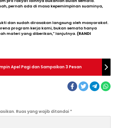
m pro rakyat lainnya bukanlah bulan semata.
anah, pernah ada di masa kepemimpinan suaminya,
bukti dan sudah dirasakan langsung oleh masyarakat.
arena program kerja kami, bukan semata hanya
ah materi yang diberikan,” lanjutnya.
(RANDI
mpin Apel Pagi dan Sampaikan 3 Pesan
asikan.
Ruas yang wajib ditandai
*