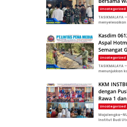
Bersama Wa
Uncategorized
TASIKMALAYA —
menyelesaikan
Kasdim 061
Aspal Hotm
Semangat 
Uncategorized
TASIKMALAYA – 
menunjukkan k
KKM INSTBU
dengan Pus
Rawa 1 dan
Uncategorized
Majalengka–NU
Institut Budi U