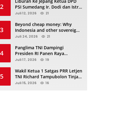
Liburan Ke Jepang Ketua DPD
2
PSI Sumedang Ir. Dodi dan Istri
Kibarkan Bendera PSI “Jangan
Juli 12, 2026
21
Habis Manis Sepah Di Buang”
Beyond cheap money: Why
3
Indonesia and other sovereigns
are turning to panda bonds
Juli 24, 2026
21
Panglima TNI Dampingi
4
Presiden RI Panen Raya
Terpadu TNI, Perkuat
Juli 17, 2026
19
Ketahanan Pangan Nasional
Wakil Ketua 1 Satgas PRR Letjen
5
TNI Richard Tampubolon Tinjau
Padang Sidimpuan dan
Juli 15, 2026
16
Tapanuli Selatan Sumatera
Utara, Ada apa..?