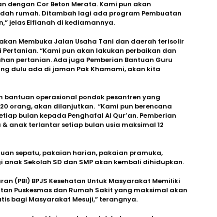
n dengan Cor Beton Merata. Kami pun akan
dah rumah. Ditambah lagi ada program Pembuatan
” jelas Elfianah di kediamannya.
nya akan Membuka Jalan Usaha Tani dan daerah terisolir
 Pertanian. “Kami pun akan lakukan perbaikan dan
ahan pertanian. Ada juga Pemberian Bantuan Guru
ng dulu ada di jaman Pak Khamami, akan kita
n bantuan operasional pondok pesantren yang
 20 orang, akan dilanjutkan. “Kami pun berencana
tiap bulan kepada Penghafal Al Qur’an. Pemberian
 & anak terlantar setiap bulan usia maksimal 12
tuan sepatu, pakaian harian, pakaian pramuka,
agi anak Sekolah SD dan SMP akan kembali dihidupkan.
an (PBI) BPJS Kesehatan Untuk Masyarakat Memiliki
hatan Puskesmas dan Rumah Sakit yang maksimal akan
is bagi Masyarakat Mesuji,” terangnya.