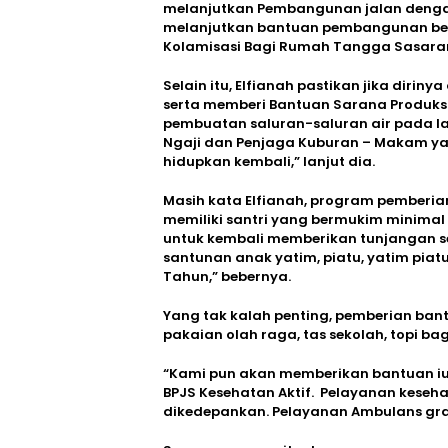
melanjutkan Pembangunan jalan denga
melanjutkan bantuan pembangunan be
Kolamisasi Bagi Rumah Tangga Sasaran,
Selain itu, Elfianah pastikan jika diri
serta memberi Bantuan Sarana Produksi
pembuatan saluran-saluran air pada l
Ngaji dan Penjaga Kuburan – Makam ya
hidupkan kembali,” lanjut dia.
Masih kata Elfianah, program pemberia
memiliki santri yang bermukim minimal
untuk kembali memberikan tunjangan se
santunan anak yatim, piatu, yatim piatu
Tahun,” bebernya.
Yang tak kalah penting, pemberian ban
pakaian olah raga, tas sekolah, topi b
“Kami pun akan memberikan bantuan iur
BPJS Kesehatan Aktif. Pelayanan kese
dikedepankan. Pelayanan Ambulans grat