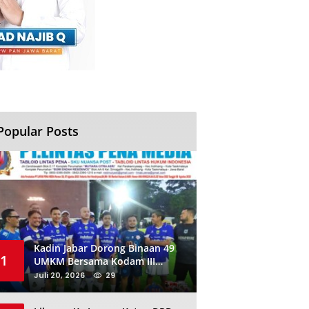
Popular Posts
Kadin Jabar Dorong Binaan 49
1
UMKM Bersama Kodam III
Siliwangi Sambil Nobar Final
Juli 20, 2026
29
Piala Dunia, Akan Ada Investor
Baru di Jabar