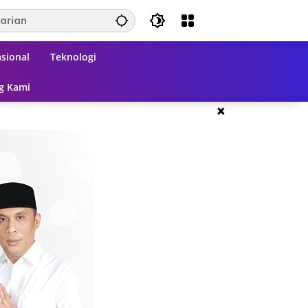
sional
Teknologi
g Kami
×