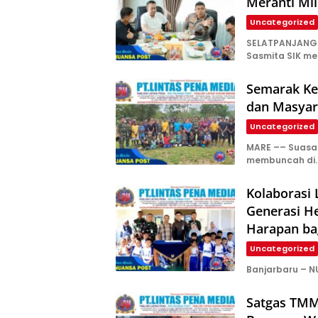
Meranti Mil
Uncategorized
SELATPANJANG—
Sasmita SIK m
Semarak Kem
dan Masyar
Uncategorized
​MARE –– Suas
membuncah di
Kolaborasi
Generasi H
Harapan ba
Uncategorized
Banjarbaru – N
Satgas TMM