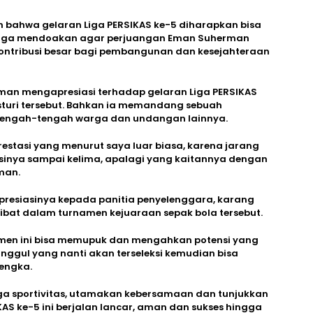
 bahwa gelaran Liga PERSIKAS ke-5 diharapkan bisa
 juga mendoakan agar perjuangan Eman Suherman
kontribusi besar bagi pembangunan dan kesejahteraan
an mengapresiasi terhadap gelaran Liga PERSIKAS
sturi tersebut. Bahkan ia memandang sebuah
i tengah-tengah warga dan undangan lainnya.
restasi yang menurut saya luar biasa, karena jarang
nsinya sampai kelima, apalagi yang kaitannya dengan
man.
presiasinya kepada panitia penyelenggara, karang
libat dalam turnamen kejuaraan sepak bola tersebut.
amen ini bisa memupuk dan mengahkan potensi yang
nggul yang nanti akan terseleksi kemudian bisa
lengka.
ga sportivitas, utamakan kebersamaan dan tunjukkan
S ke-5 ini berjalan lancar, aman dan sukses hingga