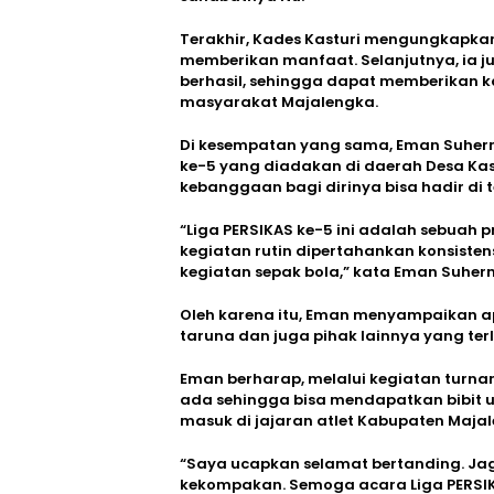
Terakhir, Kades Kasturi mengungkapkan
memberikan manfaat. Selanjutnya, ia
berhasil, sehingga dapat memberikan 
masyarakat Majalengka.
Di kesempatan yang sama, Eman Suherm
ke-5 yang diadakan di daerah Desa Ka
kebanggaan bagi dirinya bisa hadir d
“Liga PERSIKAS ke-5 ini adalah sebuah p
kegiatan rutin dipertahankan konsiste
kegiatan sepak bola,” kata Eman Suher
Oleh karena itu, Eman menyampaikan a
taruna dan juga pihak lainnya yang ter
Eman berharap, melalui kegiatan turn
ada sehingga bisa mendapatkan bibit u
masuk di jajaran atlet Kabupaten Maja
“Saya ucapkan selamat bertanding. Ja
kekompakan. Semoga acara Liga PERSIKA