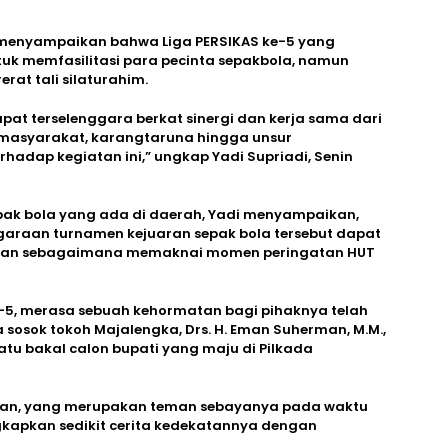
i, menyampaikan bahwa Liga PERSIKAS ke-5 yang
tuk memfasilitasi para pecinta sepakbola, namun
at tali silaturahim.
dapat terselenggara berkat sinergi dan kerja sama dari
 masyarakat, karangtaruna hingga unsur
adap kegiatan ini,” ungkap Yadi Supriadi, Senin
epak bola yang ada di daerah, Yadi menyampaikan,
garaan turnamen kejuaran sepak bola tersebut dapat
uan sebagaimana memaknai momen peringatan HUT
-5, merasa sebuah kehormatan bagi pihaknya telah
sosok tokoh Majalengka, Drs. H. Eman Suherman, M.M.,
tu bakal calon bupati yang maju di Pilkada
Eman, yang merupakan teman sebayanya pada waktu
kapkan sedikit cerita kedekatannya dengan