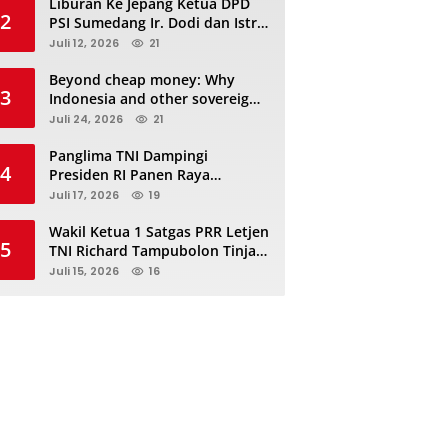
Liburan Ke Jepang Ketua DPD
2
PSI Sumedang Ir. Dodi dan Istri
Kibarkan Bendera PSI “Jangan
Juli 12, 2026
21
Habis Manis Sepah Di Buang”
Beyond cheap money: Why
3
Indonesia and other sovereigns
are turning to panda bonds
Juli 24, 2026
21
Panglima TNI Dampingi
4
Presiden RI Panen Raya
Terpadu TNI, Perkuat
Juli 17, 2026
19
Ketahanan Pangan Nasional
Wakil Ketua 1 Satgas PRR Letjen
5
TNI Richard Tampubolon Tinjau
Padang Sidimpuan dan
Juli 15, 2026
16
Tapanuli Selatan Sumatera
Utara, Ada apa..?