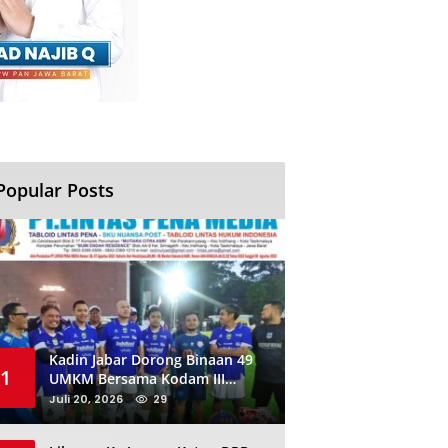
Popular Posts
Kadin Jabar Dorong Binaan 49
1
UMKM Bersama Kodam III
Siliwangi Sambil Nobar Final
Juli 20, 2026
29
Piala Dunia, Akan Ada Investor
Baru di Jabar