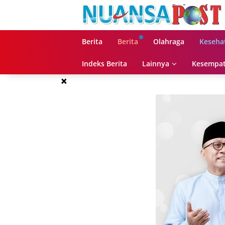
Langsung
ke
konten
Berita
Berita
Olahraga
Keseha
Indeks Berita
Lainnya
Kesempat
×