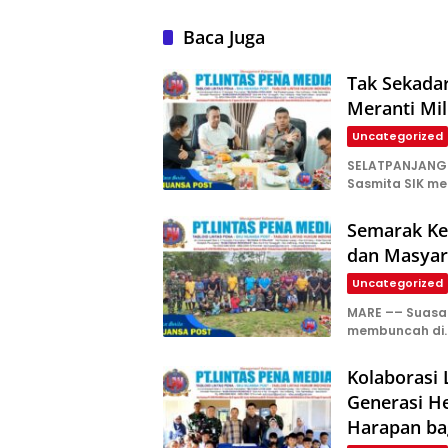
Baca Juga
Tak Sekada
Meranti Mil
Uncategorized
SELATPANJANG—
Sasmita SIK m
Semarak Kem
dan Masyar
Uncategorized
​MARE –– Suas
membuncah di
Kolaborasi
Generasi H
Harapan ba