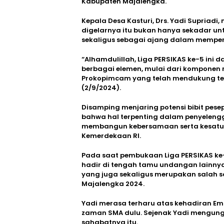
Kabupaten Majalengka.
Kepala Desa Kasturi, Drs. Yadi Supriad
digelarnya itu bukan hanya sekadar un
sekaligus sebagai ajang dalam memperer
“Alhamdulillah, Liga PERSIKAS ke-5 ini 
berbagai elemen, mulai dari komponen
Prokopimcam yang telah mendukung terh
(2/9/2024).
Disamping menjaring potensi bibit pes
bahwa hal terpenting dalam penyeleng
membangun kebersamaan serta kesat
Kemerdekaan RI.
Pada saat pembukaan Liga PERSIKAS ke
hadir di tengah tamu undangan lainnya 
yang juga sekaligus merupakan salah sa
Majalengka 2024.
Yadi merasa terharu atas kehadiran 
zaman SMA dulu. Sejenak Yadi mengung
sahabatnya itu.