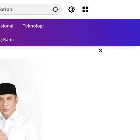
sional
Teknologi
g Kami
×