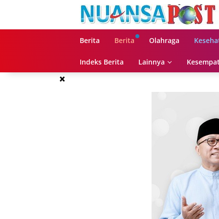
Langsung
ke
konten
Berita
Berita
Olahraga
Keseha
Indeks Berita
Lainnya
Kesempat
×