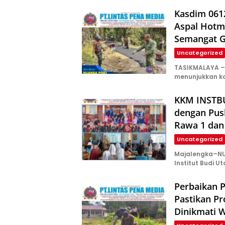
Kasdim 061
Aspal Hotm
Semangat 
Uncategorized
TASIKMALAYA – 
menunjukkan k
KKM INSTBU
dengan Pus
Rawa 1 dan
Uncategorized
Majalengka–NU
Institut Budi U
Perbaikan P
Pastikan P
Dinikmati 