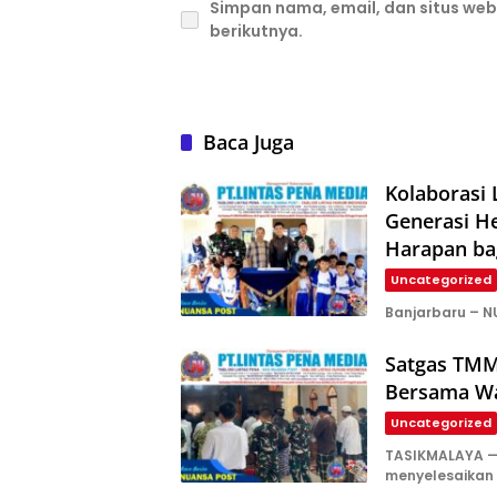
Simpan nama, email, dan situs we
berikutnya.
Baca Juga
Kolaborasi
Generasi H
Harapan ba
Uncategorized
Banjarbaru – N
Satgas TMM
Bersama Wa
Uncategorized
TASIKMALAYA —
menyelesaikan