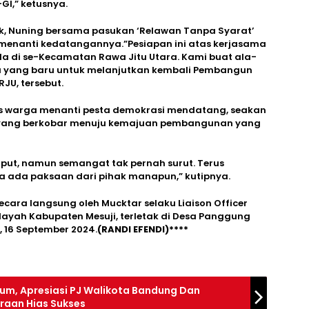
GI,” ketusnya.
aik, Nuning bersama pasukan ‘Relawan Tanpa Syarat’
enanti kedatangannya.”Pesiapan ini atas kerjasama
a di se-Kecamatan Rawa Jitu Utara. Kami buat ala-
a yang baru untuk melanjutkan kembali Pembangun
RJU, tersebut.
sias warga menanti pesta demokrasi mendatang, seakan
 yang berkobar menuju kemajuan pembangunan yang
riput, namun semangat tak pernah surut. Terus
anpa ada paksaan dari pihak manapun,” kutipnya.
cara langsung oleh Mucktar selaku Liaison Officer
layah Kabupaten Mesuji, terletak di Desa Panggung
 16 September 2024.
(RANDI EFENDI)****
um, Apresiasi PJ Walikota Bandung Dan
raan Hias Sukses