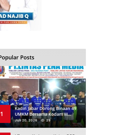
Popular Posts
Kadin Jabar Dorong Binaan 49
1
UMKM Bersama Kodam III
Siliwangi Sambil Nobar Final
Juli 20, 2026
29
Piala Dunia, Akan Ada Investor
Baru di Jabar