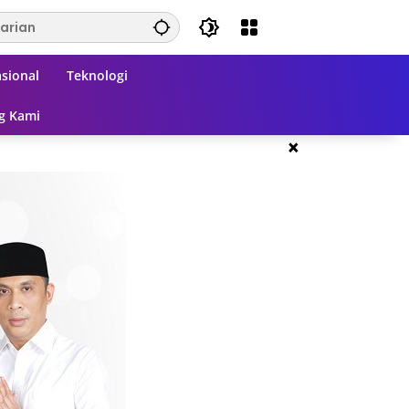
sional
Teknologi
g Kami
×