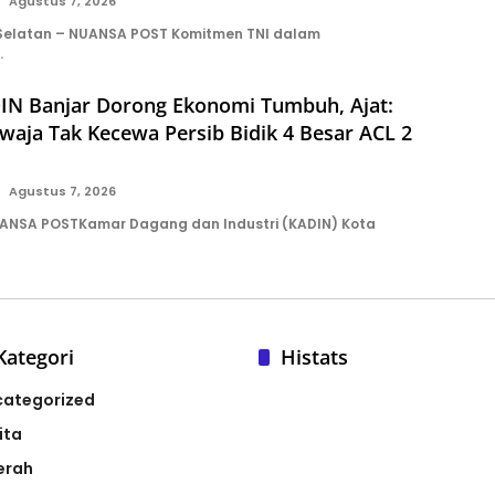
Agustus 7, 2026
 Selatan – NUANSA POST Komitmen TNI dalam
…
IN Banjar Dorong Ekonomi Tumbuh, Ajat:
aja Tak Kecewa Persib Bidik 4 Besar ACL 2
Agustus 7, 2026
UANSA POSTKamar Dagang dan Industri (KADIN) Kota
Kategori
Histats
categorized
ita
erah