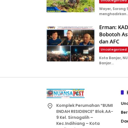
Uncategorized
Wayer, Sorong
menghadirkan
Erman: KAD
Bobotoh Asw
dan AFC
Uncategorized
Kota Banjar, N
Banjar…
Un
Komplek Perumahan “BUMI
ENDAH RESIDENCE” Blok.AA-
Ber
9 Kel. Sirnagalih –
Da
Kec.Indihiang – Kota