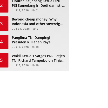
Liburan Ke Jepang Ketua DPD
2
PSI Sumedang Ir. Dodi dan Istri
Kibarkan Bendera PSI “Jangan
Juli 12, 2026
21
Habis Manis Sepah Di Buang”
Beyond cheap money: Why
3
Indonesia and other sovereigns
are turning to panda bonds
Juli 24, 2026
21
Panglima TNI Dampingi
4
Presiden RI Panen Raya
Terpadu TNI, Perkuat
Juli 17, 2026
19
Ketahanan Pangan Nasional
Wakil Ketua 1 Satgas PRR Letjen
5
TNI Richard Tampubolon Tinjau
Padang Sidimpuan dan
Juli 15, 2026
16
Tapanuli Selatan Sumatera
Utara, Ada apa..?