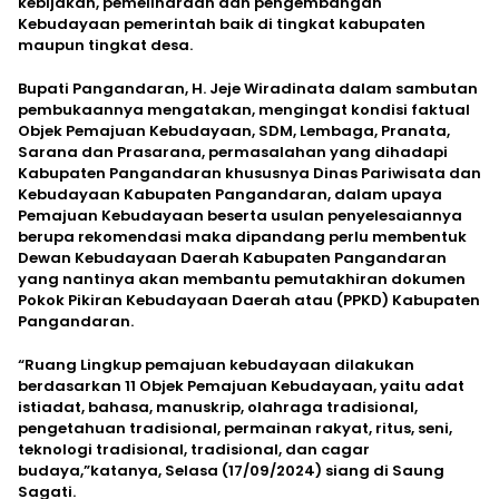
kebijakan, pemeliharaan dan pengembangan
Kebudayaan pemerintah baik di tingkat kabupaten
maupun tingkat desa.
Bupati Pangandaran, H. Jeje Wiradinata dalam sambutan
pembukaannya mengatakan, mengingat kondisi faktual
Objek Pemajuan Kebudayaan, SDM, Lembaga, Pranata,
Sarana dan Prasarana, permasalahan yang dihadapi
Kabupaten Pangandaran khususnya Dinas Pariwisata dan
Kebudayaan Kabupaten Pangandaran, dalam upaya
Pemajuan Kebudayaan beserta usulan penyelesaiannya
berupa rekomendasi maka dipandang perlu membentuk
Dewan Kebudayaan Daerah Kabupaten Pangandaran
yang nantinya akan membantu pemutakhiran dokumen
Pokok Pikiran Kebudayaan Daerah atau (PPKD) Kabupaten
Pangandaran.
“Ruang Lingkup pemajuan kebudayaan dilakukan
berdasarkan 11 Objek Pemajuan Kebudayaan, yaitu adat
istiadat, bahasa, manuskrip, olahraga tradisional,
pengetahuan tradisional, permainan rakyat, ritus, seni,
teknologi tradisional, tradisional, dan cagar
budaya,”katanya, Selasa (17/09/2024) siang di Saung
Sagati.