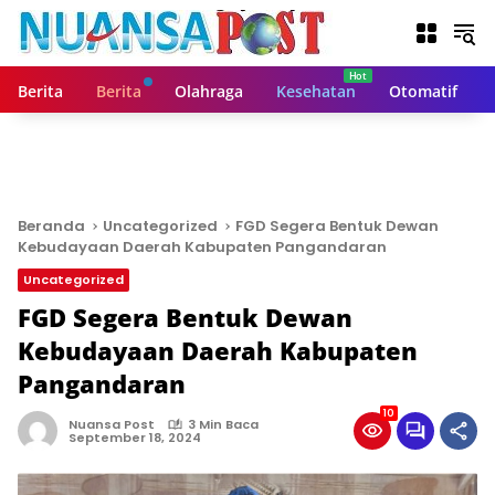
L
a
n
g
Berita
Berita
Olahraga
Kesehatan
Otomatif
s
u
n
g
k
e
Beranda
Uncategorized
FGD Segera Bentuk Dewan
k
Kebudayaan Daerah Kabupaten Pangandaran
o
Uncategorized
n
t
FGD Segera Bentuk Dewan
e
Kebudayaan Daerah Kabupaten
n
Pangandaran
10
Nuansa Post
3 Min Baca
September 18, 2024