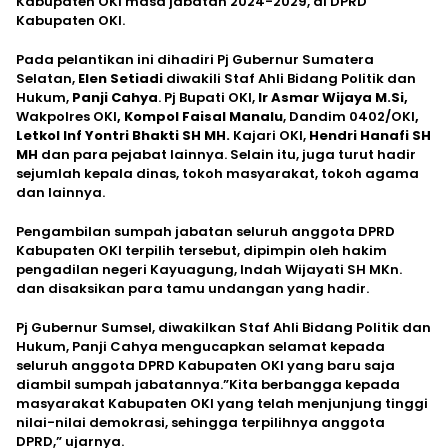
Kabupaten OKI masa jabatan 2024-2029, di DPRD
Kabupaten OKI.
Pada pelantikan ini dihadiri Pj Gubernur Sumatera
Selatan,
Elen Setiadi
diwakili Staf Ahli Bidang Politik dan
Hukum,
Panji Cahya
. Pj Bupati OKI,
Ir Asmar Wijaya M.Si,
Wakpolres OKI
, Kompol Faisal Manalu
, Dandim 0402/OKI
,
Letkol Inf Yontri Bhakti SH MH.
Kajari OKI,
Hendri Hanafi SH
MH
dan para pejabat lainnya. Selain itu, juga turut hadir
sejumlah kepala dinas, tokoh masyarakat, tokoh agama
dan lainnya.
Pengambilan sumpah jabatan seluruh anggota DPRD
Kabupaten OKI terpilih tersebut, dipimpin oleh hakim
pengadilan negeri Kayuagung, Indah Wijayati SH MKn.
dan disaksikan para tamu undangan yang hadir.
Pj Gubernur Sumsel, diwakilkan Staf Ahli Bidang Politik dan
Hukum, Panji Cahya mengucapkan selamat kepada
seluruh anggota DPRD Kabupaten OKI yang baru saja
diambil sumpah jabatannya.”Kita berbangga kepada
masyarakat Kabupaten OKI yang telah menjunjung tinggi
nilai-nilai demokrasi, sehingga terpilihnya anggota
DPRD,” ujarnya.