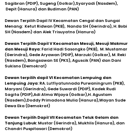
Sagibran (PDIP), Sugeng (Golkar),Syaryadi (Nasdem),
Depit (Hanura) dan Budiman (PAN)
Dewan Terpilih Dapil IV Kecamatan Cengal dan Sungai
Menang: Ketut Ridwan (PKB), Nanda SH (Gerindra), H. Bobi
SH (Nasdem) dan Alek Trisuyatno (Hanura)
Dewan Terpilih Dapil V Kecamatan Mesuji, Mesuji Makmur
dan Mesuji Raya
: Farid Hadi Sasongko (PKB), M. Mustamar
(Gerindra), Gede Aryawan (PDIP), Marzuki (Golkar), M. Reki
(Nasdem), Bangsawan SE (PKS), Aguscik (PAN) dan Dani
Sukisno (Demokrat)
Dewan terpilih dapil VI Kecamatan Lempuing dan
Lempuing Jaya
: RA. Lutfiyatunnada Purwaningrum (PKB),
Maryani (Gerindra), Gede Suwardi (PDIP), Kadek Rudi
Sagita (PDIP),Adi Atma Wijaya (Golkar),H. Agustam
(Nasdem),Doddy Primadona Mulia (Hanura),Wayan Sude
Dewa Eka (Demokrat)
Dewan Terpilih Dapil VII Kecamatan Teluk Gelam dan
Tanjung Lubuk
: Mustar (Gerindra), Mukhlis (Hanura), dan
Chandri Puspitasari (Demokrat)