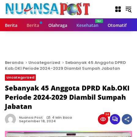
L
a
n
g
Berita
Berita
Olahraga
Kesehatan
Otomatif
s
u
n
g
k
e
Beranda
Uncategorized
Sebanyak 45 Anggota DPRD
k
Kab.OKI Periode 2024-2029 Diambil Sumpah Jabatan
o
Uncategorized
n
t
Sebanyak 45 Anggota DPRD Kab.OKI
e
Periode 2024-2029 Diambil Sumpah
n
Jabatan
34
Nuansa Post
4 Min Baca
September 18, 2024