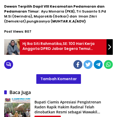
Dewan Terpilih Dapil VIII Kecamatan Pedamaran dan
Pedamaran Timur
: Ayu Monaria (PKB), Tri Susanto S.Pd
M.Si (Gerindra), Mujarokib (Golkar) dan Iman Zikri
(Demokrat).pungkasnya (
MUHTAR.K.A/ADV)
Post Views:
807
Hj Ika Siti Rahmatika,SE: 100 Hari Kerja
Anggota DPRD Jabar Segera Temui
Warga Dapil Jabar XIII
Tambah Komentar
Baca Juga
Bupati Ciamis Apresiasi Pengistrenan
Raden Rapik Hakim Radinal Telah
dinobatkan Resmi sebagai Wawakil
Kerajaan Galuh