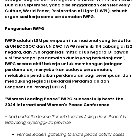
Dunia 18 September, yang diselenggarakan oleh Heavenly
Culture, World Peace, Restoration of Light (HWPL), sebuah
organisasi kerja sama perdamaian IWPG.
Pengenalan IWPG
IWPG adalah LSM perempuan internasional yang terdaftar
di UN ECOSOC dan UN DGC. IWPG memiliki 114 cabang di 122
negara, dan 730 organisasi mitra di 66 negara. Di bawah
visi “mencapai perdamaian dunia yang berkelanjutan”,
IWPG secara aktif bekerja untuk membangun jaringan
perdamaian, menyebarkan budaya perdamaian,
melakukan pendidikan perdamaian bagi perempuan, dan
mendukung legislasi Deklarasi Perdamaian dan
Penghentian Perang (DPCW).
“Women Leading Peace” IWPG successfully hosts the
2024 International Women’s Peace Conference
– held under the theme “Female Leaders Acting Upon Peace” in
Gapyeong, Gyeonggi-do province
Female leaders gathering to share peace activity cases