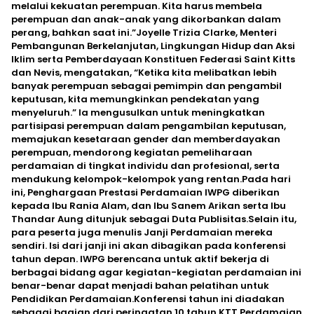
melalui kekuatan perempuan. Kita harus membela
perempuan dan anak-anak yang dikorbankan dalam
perang, bahkan saat ini.”Joyelle Trizia Clarke, Menteri
Pembangunan Berkelanjutan, Lingkungan Hidup dan Aksi
Iklim serta Pemberdayaan Konstituen Federasi Saint Kitts
dan Nevis, mengatakan, “Ketika kita melibatkan lebih
banyak perempuan sebagai pemimpin dan pengambil
keputusan, kita memungkinkan pendekatan yang
menyeluruh.” Ia mengusulkan untuk meningkatkan
partisipasi perempuan dalam pengambilan keputusan,
memajukan kesetaraan gender dan memberdayakan
perempuan, mendorong kegiatan pemeliharaan
perdamaian di tingkat individu dan profesional, serta
mendukung kelompok-kelompok yang rentan.Pada hari
ini, Penghargaan Prestasi Perdamaian IWPG diberikan
kepada Ibu Rania Alam, dan Ibu Sanem Arikan serta Ibu
Thandar Aung ditunjuk sebagai Duta Publisitas.Selain itu,
para peserta juga menulis Janji Perdamaian mereka
sendiri. Isi dari janji ini akan dibagikan pada konferensi
tahun depan. IWPG berencana untuk aktif bekerja di
berbagai bidang agar kegiatan-kegiatan perdamaian ini
benar-benar dapat menjadi bahan pelatihan untuk
Pendidikan Perdamaian.Konferensi tahun ini diadakan
sebagai bagian dari peringatan 10 tahun KTT Perdamaian