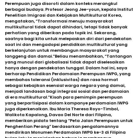
Perempuan juga disoroti dalam konteks merangkul
berbagai budaya. Profesor Jeong Jee-youn, kepala Institut
Penelitian Imigrasi dan Kebijakan Multikultural Korea,
mengatakan, “Transformasi menuju masyarakat
multikultural tidak dapat dihindari, tetapi tidak banyak
perhatian yang diberikan pada topik ini. Sekarang,
saatnya bagi kita untuk melepaskan diri dari pendekatan
saat ini dan mengadopsi pendidikan multikultural yang
berkelanjutan untuk membangun masyarakat yang
langgeng dan damai.”Beliau menambahkan, “Tantangan
yang muncul dari globalisasi tidak dapat diselesaikan
hanya dengan pendekatan tunggal. Dalam hal ini, saya
berharap Pendidikan Perdamaian Perempuan IWPG, yang
membahas toleransi (inklusivitas) dan rasa hormat
sebagai kebajikan esensial warga negara yang damai,
menjadi landasan bagi integrasi sosial dan perdamaian
di era multikultural.”Kisah para pemimpin perempuan
yang berpartisipasi dalam kampanye perdamaian IWPG
juga diperkenalkan. Ibu Maria Theresa Royo-Timbol,
Walikota Kapalong, Davao Del Norte dari Filipina,
memberikan pidato tentang “Peta Jalan Perempuan untuk
Penghentian Perang” berdasarkan pengalamannya
mendirikan Monumen Perdamaian IWPG ke-3 di Filipina