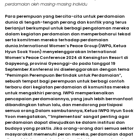
perdamaian oleh masing-masing individu
Para perempuan yang bercita-cita untuk perdamaian
dunia di tengah-tengah perang dan konflik yang terus
berlanjut berkumpul untuk berbagi pengalaman mereka
dalam kegiatan perdamaian dan memperbaharui tekad
serta komitmen mereka terhadap perdamaian
dunia.International Women’s Peace Group (IWPG, Ketua
Hyun Sook Yoon) menyelenggarakan International
Women’s Peace Conference 2024 di Kensington Resort di
Gapyeong, provinsi Gyeonggi-do pada tanggal 19
September.Konferensi ini diselenggarakan dengan tema
“Pemimpin Perempuan Bertindak untuk Perdamaian”,
sebuah tempat bagi perempuan untuk berbagi contoh
terbaru dari kegiatan perdamaian di komunitas mereka
untuk mengakhiri perang. IWPG memperkenalkan
pencapaian perdamaiannya, yang jauh lebih bermanfaat
dibandingkan tahun lalu, dan mendorong partisipasi
semua orang.Dalam sambutannya, Ketua IWPG Hyun Sook
Yoon mengatakan, “‘Implementasi’ sangat penting agar
perdamaian dapat diwujudkan ke dalam institusi dan
budaya yang praktis. Jika orang-orang dari semua sektor
masyarakat memenuhi peran mereka, perdamaian dapat