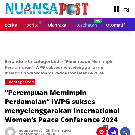
L
a
n
g
Berita
Berita
Olahraga
Kesehatan
Otomatif
s
u
n
g
k
e
Beranda
Uncategorized
“Perempuan Memimpin
k
Perdamaian” IWPG sukses menyelenggarakan
o
International Women’s Peace Conference 2024
n
Uncategorized
t
“Perempuan Memimpin
e
n
Perdamaian” IWPG sukses
menyelenggarakan International
Women’s Peace Conference 2024
22
Nuansa Post
9 Min Baca
September 21, 2024