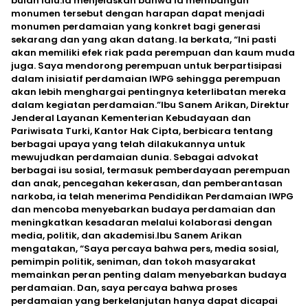
bulan lalu.Ia menjelaskan bahwa ia membangun
monumen tersebut dengan harapan dapat menjadi
monumen perdamaian yang konkret bagi generasi
sekarang dan yang akan datang. Ia berkata, “Ini pasti
akan memiliki efek riak pada perempuan dan kaum muda
juga. Saya mendorong perempuan untuk berpartisipasi
dalam inisiatif perdamaian IWPG sehingga perempuan
akan lebih menghargai pentingnya keterlibatan mereka
dalam kegiatan perdamaian.”Ibu Sanem Arikan, Direktur
Jenderal Layanan Kementerian Kebudayaan dan
Pariwisata Turki, Kantor Hak Cipta, berbicara tentang
berbagai upaya yang telah dilakukannya untuk
mewujudkan perdamaian dunia. Sebagai advokat
berbagai isu sosial, termasuk pemberdayaan perempuan
dan anak, pencegahan kekerasan, dan pemberantasan
narkoba, ia telah menerima Pendidikan Perdamaian IWPG
dan mencoba menyebarkan budaya perdamaian dan
meningkatkan kesadaran melalui kolaborasi dengan
media, politik, dan akademisi.Ibu Sanem Arikan
mengatakan, “Saya percaya bahwa pers, media sosial,
pemimpin politik, seniman, dan tokoh masyarakat
memainkan peran penting dalam menyebarkan budaya
perdamaian. Dan, saya percaya bahwa proses
perdamaian yang berkelanjutan hanya dapat dicapai