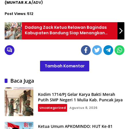
(MUHTAR.K.A
/ADV)
Post Views:
512
Dadang Zack Ketua Relawan Bagindas
Kabupaten Bandung Siap Menangkan
Paslon Dadang – Ali Syakieb Lanjutkan
Bupati dan Wakil Kabupaten Bandung
2024-2029
Tambah Komentar
Baca Juga
Kodim 1714/PJ Gelar Karya Bakti Merah
Putih SMP Negeri 1 Mulia Kab. Puncak Jaya
Uncategorized
Agustus 8, 2026
Ketua Umum APKOMINDO: HUT Ke-81