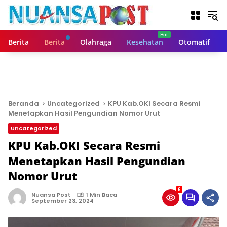
L
a
n
g
Berita
Berita
Olahraga
Kesehatan
Otomatif
s
u
n
g
k
e
Beranda
Uncategorized
KPU Kab.OKI Secara Resmi
k
Menetapkan Hasil Pengundian Nomor Urut
o
Uncategorized
n
t
KPU Kab.OKI Secara Resmi
e
Menetapkan Hasil Pengundian
n
Nomor Urut
6
Nuansa Post
1 Min Baca
September 23, 2024