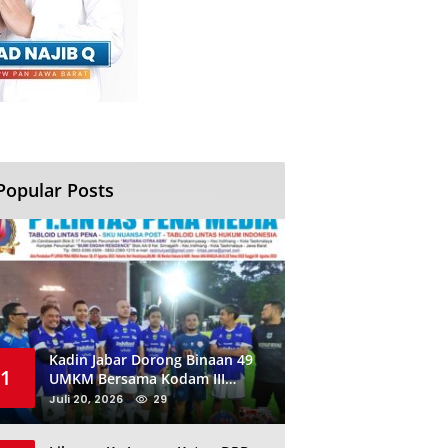
Popular Posts
Kadin Jabar Dorong Binaan 49
1
UMKM Bersama Kodam III
Siliwangi Sambil Nobar Final
Juli 20, 2026
29
Piala Dunia, Akan Ada Investor
Baru di Jabar