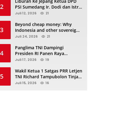
Liburan Ke Jepang Ketua DPD
2
PSI Sumedang Ir. Dodi dan Istri
Kibarkan Bendera PSI “Jangan
Juli 12, 2026
21
Habis Manis Sepah Di Buang”
Beyond cheap money: Why
3
Indonesia and other sovereigns
are turning to panda bonds
Juli 24, 2026
21
Panglima TNI Dampingi
4
Presiden RI Panen Raya
Terpadu TNI, Perkuat
Juli 17, 2026
19
Ketahanan Pangan Nasional
Wakil Ketua 1 Satgas PRR Letjen
5
TNI Richard Tampubolon Tinjau
Padang Sidimpuan dan
Juli 15, 2026
16
Tapanuli Selatan Sumatera
Utara, Ada apa..?