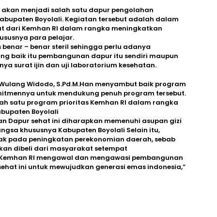
 akan menjadi salah satu dapur pengolahan
abupaten Boyolali. Kegiatan tersebut adalah dalam
t dari Kemhan RI dalam rangka meningkatkan
ususnya para pelajar.
 benar – benar steril sehingga perlu adanya
g baik itu pembangunan dapur itu sendiri maupun
ya surat ijin dan uji laboratorium kesehatan.
o Wulang Widodo, S.Pd.M.Han menyambut baik program
mitmennya untuk mendukung penuh program tersebut.
ah satu program prioritas Kemhan RI dalam rangka
abupaten Boyolali
Dapur sehat ini diharapkan memenuhi asupan gizi
gsa khususnya Kabupaten Boyolali Selain itu,
ak pada peningkatan perekonomian daerah, sebab
an dibeli dari masyarakat setempat
an Kemhan RI mengawal dan mengawasi pembangunan
hat ini untuk mewujudkan generasi emas indonesia,”