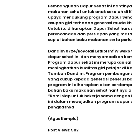
Pembangunan Dapur Sehat ini nantinya
makanan sehat untuk anak sekolah di K
upaya mendukung program Dapur Seha
asupan gizi terhadap generasi muda kh
Untuk itu diharapkan Dapur Sehat harus
perencanaan dan persiapan yang matan
suplai bahan baku makanan serta perlun
Dandim 0724/Boyolali Letkol Inf Wiwek
dapur sehat ini dan menyampaikan ko
Program dapur sehat ini merupakan sal
meningkatkan kualitas gizi pelajar di K
Tambah Dandim, Program pembangunan 
yang cukup kepada generasi penerus ban
program ini diharapkan akan berdamp
bahan baku makanan sehat nantinya ak
“Kami siap untuk bekerja sama deng
ini dalam mewujudkan program dapur se
pungkasnya
(Agus Kemplu)
Post Views:
502