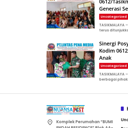
0612/Tasik
Generasi S
Uncategorized
TASIKMALAYA –
terus ditunjuk
Sinergi Po
Kodim 0612/
Anak
Uncategorized
TASIKMALAYA – 
berbagai pihak
Un
Komplek Perumahan “BUMI
ENDAH RESIDENCE” Blok.AA-