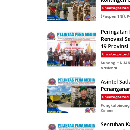
Uncategorized
(Puspen TNI). P
Peringatan
Renovasi Se
19 Provinsi
Uncategorized
Subang – NUAN
Nasional…
Asintel Satl
Penanganan
Uncategorized
Pangkalpinang –
Kolonel…
Sentuhan K