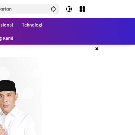
sional
Teknologi
g Kami
×