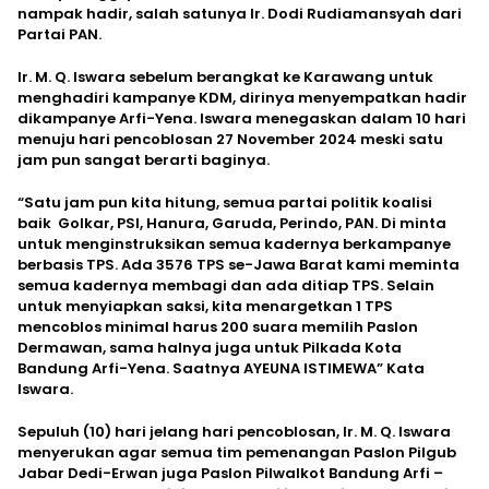
nampak hadir, salah satunya Ir. Dodi Rudiamansyah dari
Partai PAN.
Ir. M. Q. Iswara sebelum berangkat ke Karawang untuk
menghadiri kampanye KDM, dirinya menyempatkan hadir
dikampanye Arfi-Yena. Iswara menegaskan dalam 10 hari
menuju hari pencoblosan 27 November 2024 meski satu
jam pun sangat berarti baginya.
“Satu jam pun kita hitung, semua partai politik koalisi
baik Golkar, PSI, Hanura, Garuda, Perindo, PAN. Di minta
untuk menginstruksikan semua kadernya berkampanye
berbasis TPS. Ada 3576 TPS se-Jawa Barat kami meminta
semua kadernya membagi dan ada ditiap TPS. Selain
untuk menyiapkan saksi, kita menargetkan 1 TPS
mencoblos minimal harus 200 suara memilih Paslon
Dermawan, sama halnya juga untuk Pilkada Kota
Bandung Arfi-Yena. Saatnya AYEUNA ISTIMEWA” Kata
Iswara.
Sepuluh (10) hari jelang hari pencoblosan, Ir. M. Q. Iswara
menyerukan agar semua tim pemenangan Paslon Pilgub
Jabar Dedi-Erwan juga Paslon Pilwalkot Bandung Arfi –