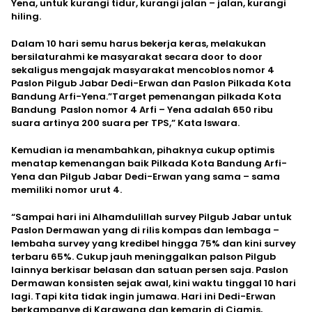
Yena, untuk kurangi tidur, kurangi jalan – jalan, kurangi
hiling.
Dalam 10 hari semu harus bekerja keras, melakukan
bersilaturahmi ke masyarakat secara door to door
sekaligus mengajak masyarakat mencoblos nomor 4
Paslon Pilgub Jabar Dedi-Erwan dan Paslon Pilkada Kota
Bandung Arfi-Yena.”Target pemenangan pilkada Kota
Bandung Paslon nomor 4 Arfi – Yena adalah 650 ribu
suara artinya 200 suara per TPS,” Kata Iswara.
Kemudian ia menambahkan, pihaknya cukup optimis
menatap kemenangan baik Pilkada Kota Bandung Arfi-
Yena dan Pilgub Jabar Dedi-Erwan yang sama – sama
memiliki nomor urut 4.
“Sampai hari ini Alhamdulillah survey Pilgub Jabar untuk
Paslon Dermawan yang di rilis kompas dan lembaga –
lembaha survey yang kredibel hingga 75% dan kini survey
terbaru 65%. Cukup jauh meninggalkan palson Pilgub
lainnya berkisar belasan dan satuan persen saja. Paslon
Dermawan konsisten sejak awal, kini waktu tinggal 10 hari
lagi. Tapi kita tidak ingin jumawa. Hari ini Dedi-Erwan
berkampanye di Karawang dan kemarin di Ciamis,