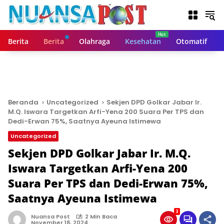
L
a
n
g
Berita
Berita
Olahraga
Kesehatan
Otomatif
s
u
n
g
k
e
Beranda
Uncategorized
Sekjen DPD Golkar Jabar Ir.
k
M.Q. Iswara Targetkan Arfi-Yena 200 Suara Per TPS dan
o
Dedi-Erwan 75%, Saatnya Ayeuna Istimewa
n
Uncategorized
t
Sekjen DPD Golkar Jabar Ir. M.Q.
e
n
Iswara Targetkan Arfi-Yena 200
Suara Per TPS dan Dedi-Erwan 75%,
Saatnya Ayeuna Istimewa
3
Nuansa Post
2 Min Baca
November 18, 2024