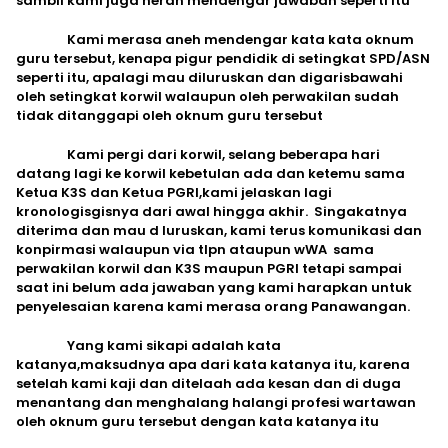
sambil kami juga heran mendengar jawaban seperti itu
Kami merasa aneh mendengar kata kata oknum
guru tersebut, kenapa pigur pendidik di setingkat SPD/ASN
seperti itu, apalagi mau diluruskan dan digarisbawahi
oleh setingkat korwil walaupun oleh perwakilan sudah
tidak ditanggapi oleh oknum guru tersebut
Kami pergi dari korwil, selang beberapa hari
datang lagi ke korwil kebetulan ada dan ketemu sama
Ketua K3S dan Ketua PGRI,kami jelaskan lagi
kronologisgisnya dari awal hingga akhir. Singakatnya
diterima dan mau d luruskan, kami terus komunikasi dan
konpirmasi walaupun via tlpn ataupun wWA sama
perwakilan korwil dan K3S maupun PGRI tetapi sampai
saat ini belum ada jawaban yang kami harapkan untuk
penyelesaian karena kami merasa orang Panawangan.
Yang kami sikapi adalah kata
katanya,maksudnya apa dari kata katanya itu, karena
setelah kami kaji dan ditelaah ada kesan dan di duga
menantang dan menghalang halangi profesi wartawan
oleh oknum guru tersebut dengan kata katanya itu