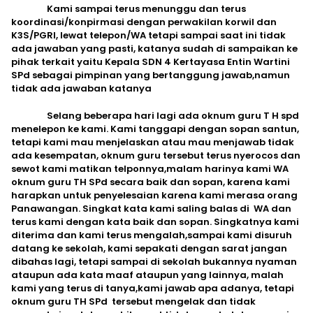
Kami sampai terus menunggu dan terus
koordinasi/konpirmasi dengan perwakilan korwil dan
K3S/PGRI, lewat telepon/WA tetapi sampai saat ini tidak
ada jawaban yang pasti, katanya sudah di sampaikan ke
pihak terkait yaitu Kepala SDN 4 Kertayasa Entin Wartini
SPd sebagai pimpinan yang bertanggung jawab,namun
tidak ada jawaban katanya
Selang beberapa hari lagi ada oknum guru T H spd
menelepon ke kami. Kami tanggapi dengan sopan santun,
tetapi kami mau menjelaskan atau mau menjawab tidak
ada kesempatan, oknum guru tersebut terus nyerocos dan
sewot kami matikan telponnya,malam harinya kami WA
oknum guru TH SPd secara baik dan sopan, karena kami
harapkan untuk penyelesaian karena kami merasa orang
Panawangan. Singkat kata kami saling balas di WA dan
terus kami dengan kata baik dan sopan. Singkatnya kami
diterima dan kami terus mengalah,sampai kami disuruh
datang ke sekolah, kami sepakati dengan sarat jangan
dibahas lagi, tetapi sampai di sekolah bukannya nyaman
ataupun ada kata maaf ataupun yang lainnya, malah
kami yang terus di tanya,kami jawab apa adanya, tetapi
oknum guru TH SPd tersebut mengelak dan tidak