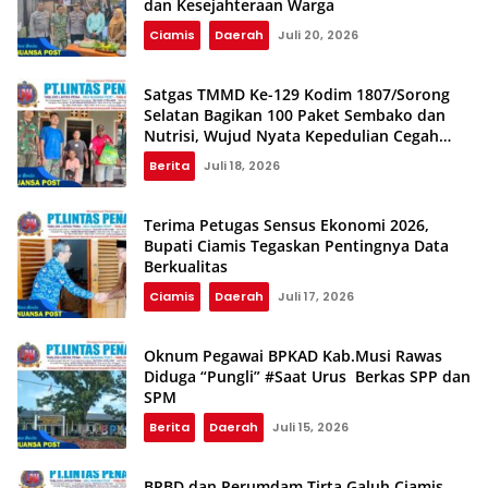
dan Kesejahteraan Warga
Ciamis
Daerah
Juli 20, 2026
Satgas TMMD Ke-129 Kodim 1807/Sorong
Selatan Bagikan 100 Paket Sembako dan
Nutrisi, Wujud Nyata Kepedulian Cegah
Stunting
Berita
Juli 18, 2026
Terima Petugas Sensus Ekonomi 2026,
Bupati Ciamis Tegaskan Pentingnya Data
Berkualitas
Ciamis
Daerah
Juli 17, 2026
Oknum Pegawai BPKAD Kab.Musi Rawas
Diduga “Pungli” #Saat Urus Berkas SPP dan
SPM
Berita
Daerah
Juli 15, 2026
BPBD dan Perumdam Tirta Galuh Ciamis