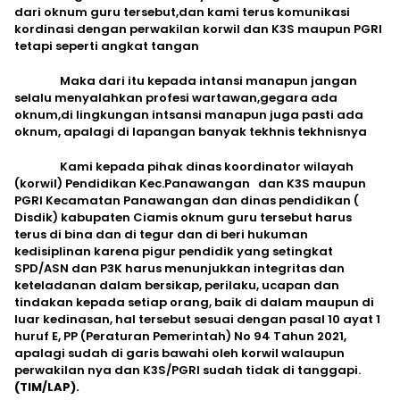
dari oknum guru tersebut,dan kami terus komunikasi
kordinasi dengan perwakilan korwil dan K3S maupun PGRI
tetapi seperti angkat tangan
Maka dari itu kepada intansi manapun jangan
selalu menyalahkan profesi wartawan,gegara ada
oknum,di lingkungan intsansi manapun juga pasti ada
oknum, apalagi di lapangan banyak tekhnis tekhnisnya
Kami kepada pihak dinas koordinator wilayah
(korwil) Pendidikan Kec.Panawangan dan K3S maupun
PGRI Kecamatan Panawangan dan dinas pendidikan (
Disdik) kabupaten Ciamis oknum guru tersebut harus
terus di bina dan di tegur dan di beri hukuman
kedisiplinan karena pigur pendidik yang setingkat
SPD/ASN dan P3K harus menunjukkan integritas dan
keteladanan dalam bersikap, perilaku, ucapan dan
tindakan kepada setiap orang, baik di dalam maupun di
luar kedinasan, hal tersebut sesuai dengan pasal 10 ayat 1
huruf E, PP (Peraturan Pemerintah) No 94 Tahun 2021,
apalagi sudah di garis bawahi oleh korwil walaupun
perwakilan nya dan K3S/PGRI sudah tidak di tanggapi.
(TIM/LAP).