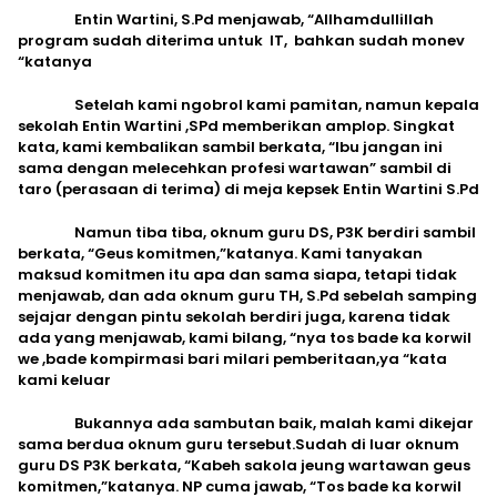
Entin Wartini, S.Pd menjawab, “Allhamdullillah
program sudah diterima untuk IT, bahkan sudah monev
“katanya
Setelah kami ngobrol kami pamitan, namun kepala
sekolah Entin Wartini ,SPd memberikan amplop. Singkat
kata, kami kembalikan sambil berkata, “Ibu jangan ini
sama dengan melecehkan profesi wartawan” sambil di
taro (perasaan di terima) di meja kepsek Entin Wartini S.Pd
Namun tiba tiba, oknum guru DS, P3K berdiri sambil
berkata, “Geus komitmen,”katanya. Kami tanyakan
maksud komitmen itu apa dan sama siapa, tetapi tidak
menjawab, dan ada oknum guru TH, S.Pd sebelah samping
sejajar dengan pintu sekolah berdiri juga, karena tidak
ada yang menjawab, kami bilang, “nya tos bade ka korwil
we ,bade kompirmasi bari milari pemberitaan,ya “kata
kami keluar
Bukannya ada sambutan baik, malah kami dikejar
sama berdua oknum guru tersebut.Sudah di luar oknum
guru DS P3K berkata, “Kabeh sakola jeung wartawan geus
komitmen,”katanya. NP cuma jawab, “Tos bade ka korwil