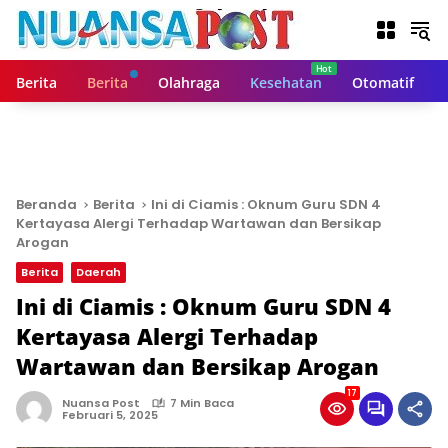
L
a
n
g
Berita
Berita
Olahraga
Kesehatan
Otomatif
s
u
n
g
k
e
Beranda
Berita
Ini di Ciamis : Oknum Guru SDN 4
k
Kertayasa Alergi Terhadap Wartawan dan Bersikap
o
Arogan
n
Berita
Daerah
t
Ini di Ciamis : Oknum Guru SDN 4
e
n
Kertayasa Alergi Terhadap
Wartawan dan Bersikap Arogan
17
Nuansa Post
7 Min Baca
Februari 5, 2025