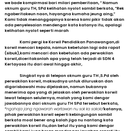
we bade kompirmasi bari milari pemberitaan, “ Namun
oknum guru TH, SPd kelihatan nyolot sambil berkata, “Rek
ngaberitakeun naon, hayangna kumaha jeung aing,”
Kami tidak menanggapinya karena kami pikir tidak akan
ada penyelesaian mendengar kata katanya itu, apalagi
kelihatan nyolot seperti marah
Kami pergi ke Korwil Pendidikan Panawangan,di
korwil mencari kepala, namun kebetulan lagi ada rapat
(sibuk),kami mencari dan kebetulan ada perwakilan
korwil,diceritakanlah apa yang telah terjadi di SDN 4
Kertayasa itu dari awal hingga akhir,
Singkat nya di telepon oknum guru TH ,S.Pd oleh
perwakilan korwil, maksudnya untuk diluruskan dan
digarisbawahi mau dijelaskan, namun bukannya
menerima apa yang di jelaskan oleh perwakilan korwil
lewat telepon selulernya, malah yang kami dengar
jawabannya dari oknum guru TH SPd tersebut berkata,
“
ngahaja jang ngawarah wartawan nu sok ka sakola”
katanya,
pihak perwakilan korwil seperti kebingungan sambil
berkata moal bener ang kalah jiga nu nantang kata
perwakilan korwil itu,dan betul itu yang kami dengar