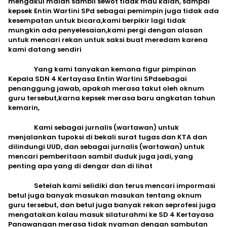
mengakui malah sambil sewot tidak mau kalah, sampai
kepsek Entin Wartini SPd sebagai pemimpin juga tidak ada
kesempatan untuk bicara,kami berpikir lagi tidak
mungkin ada penyelesaian,kami pergi dengan alasan
untuk mencari rekan untuk saksi buat meredam karena
kami datang sendiri
Yang kami tanyakan kemana figur pimpinan
Kepala SDN 4 Kertayasa Entin Wartini SPdsebagai
penanggung jawab, apakah merasa takut oleh oknum
guru tersebut,karna kepsek merasa baru angkatan tahun
kemarin,
Kami sebagai jurnalis (wartawan) untuk
menjalankan tupoksi di bekali surat tugas dan KTA dan
dilindungi UUD, dan sebagai jurnalis (wartawan) untuk
mencari pemberitaan sambil duduk juga jadi, yang
penting apa yang di dengar dan di lihat
Setelah kami selidiki dan terus mencari impormasi
betul juga banyak masukan masukan tentang oknum
guru tersebut, dan betul juga banyak rekan seprofesi juga
mengatakan kalau masuk silaturahmi ke SD 4 Kertayasa
Panawangan merasa tidak nyaman dengan sambutan