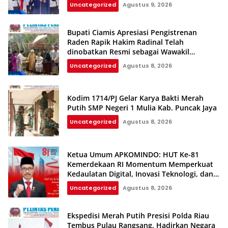
Uncategorized
Agustus 9, 2026
Bupati Ciamis Apresiasi Pengistrenan
Raden Rapik Hakim Radinal Telah
dinobatkan Resmi sebagai Wawakil
Kerajaan Galuh
Uncategorized
Agustus 8, 2026
Kodim 1714/PJ Gelar Karya Bakti Merah
Putih SMP Negeri 1 Mulia Kab. Puncak Jaya
Uncategorized
Agustus 8, 2026
Ketua Umum APKOMINDO: HUT Ke-81
Kemerdekaan RI Momentum Memperkuat
Kedaulatan Digital, Inovasi Teknologi, dan
Kepastian Hukum Menuju Indonesia Emas
Uncategorized
Agustus 8, 2026
2045
Ekspedisi Merah Putih Presisi Polda Riau
Tembus Pulau Rangsang, Hadirkan Negara