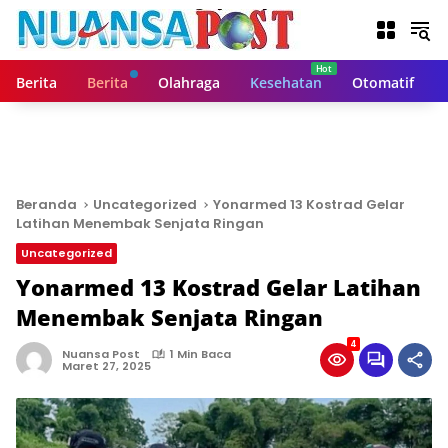
L
a
n
g
Berita
Berita
Olahraga
Kesehatan
Otomatif
s
u
n
g
k
e
Beranda
Uncategorized
Yonarmed 13 Kostrad Gelar
k
Latihan Menembak Senjata Ringan
o
Uncategorized
n
t
Yonarmed 13 Kostrad Gelar Latihan
e
Menembak Senjata Ringan
n
4
Nuansa Post
1 Min Baca
Maret 27, 2025