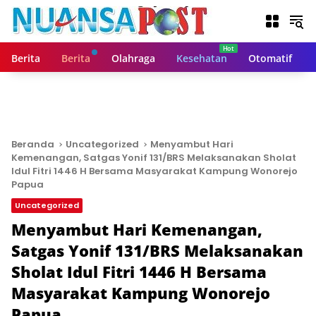
L
a
n
g
Berita
Berita
Olahraga
Kesehatan
Otomatif
s
u
n
g
k
e
Beranda
Uncategorized
Menyambut Hari
k
Kemenangan, Satgas Yonif 131/BRS Melaksanakan Sholat
o
Idul Fitri 1446 H Bersama Masyarakat Kampung Wonorejo
n
Papua
t
Uncategorized
e
Menyambut Hari Kemenangan,
n
Satgas Yonif 131/BRS Melaksanakan
Sholat Idul Fitri 1446 H Bersama
Masyarakat Kampung Wonorejo
Papua