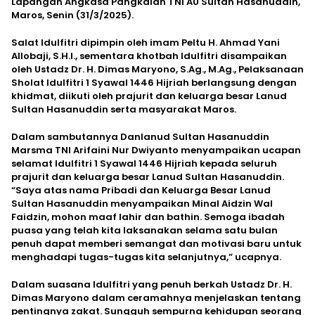
Lapangan Angkasa Pangkalan TNI AU Sultan Hasanuddin,
Maros, Senin (31/3/2025).
Salat Idulfitri dipimpin oleh imam Peltu H. Ahmad Yani
Allobaji, S.H.I., sementara khotbah Idulfitri disampaikan
oleh Ustadz Dr. H. Dimas Maryono, S.Ag., M.Ag., Pelaksanaan
Sholat Idulfitri 1 Syawal 1446 Hijriah berlangsung dengan
khidmat, diikuti oleh prajurit dan keluarga besar Lanud
Sultan Hasanuddin serta masyarakat Maros.
Dalam sambutannya Danlanud Sultan Hasanuddin
Marsma TNI Arifaini Nur Dwiyanto menyampaikan ucapan
selamat Idulfitri 1 Syawal 1446 Hijriah kepada seluruh
prajurit dan keluarga besar Lanud Sultan Hasanuddin.
“Saya atas nama Pribadi dan Keluarga Besar Lanud
Sultan Hasanuddin menyampaikan Minal Aidzin Wal
Faidzin, mohon maaf lahir dan bathin. Semoga ibadah
puasa yang telah kita laksanakan selama satu bulan
penuh dapat memberi semangat dan motivasi baru untuk
menghadapi tugas-tugas kita selanjutnya,” ucapnya.
Dalam suasana Idulfitri yang penuh berkah Ustadz Dr. H.
Dimas Maryono dalam ceramahnya menjelaskan tentang
pentingnya zakat. Sungguh sempurna kehidupan seorang