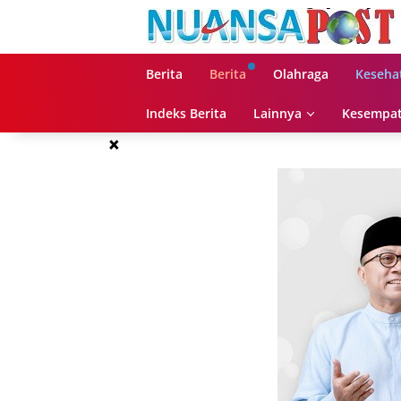
Langsung
ke
konten
Berita
Berita
Olahraga
Keseha
Indeks Berita
Lainnya
Kesempat
×