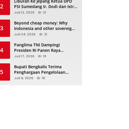
Liburan Ke Jepang Ketua DPD
2
PSI Sumedang Ir. Dodi dan Istri
Kibarkan Bendera PSI “Jangan
Juli 12, 2026
21
Habis Manis Sepah Di Buang”
Beyond cheap money: Why
3
Indonesia and other sovereigns
are turning to panda bonds
Juli 24, 2026
21
Panglima TNI Dampingi
4
Presiden RI Panen Raya
Terpadu TNI, Perkuat
Juli 17, 2026
19
Ketahanan Pangan Nasional
Bupati Bengkalis Terima
5
Penghargaan Pengelolaan
JDIHN Terbaik Kedua dari
Juli 6, 2026
18
Kakanwil Kementerian Hukum
Riau