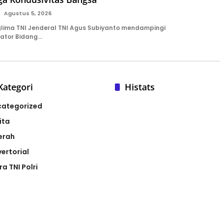
Agustus 5, 2026
ima TNI Jenderal TNI Agus Subiyanto mendampingi
nator Bidang…
Kategori
Histats
categorized
ita
erah
ertorial
ra TNI Polri