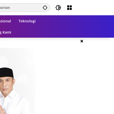
sional
Teknologi
g Kami
×