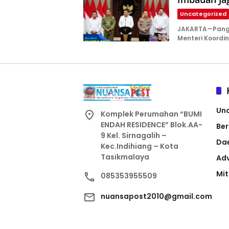
Uncategorized
JAKARTA—Pangl
Menteri Koordi
Un
Komplek Perumahan “BUMI
ENDAH RESIDENCE” Blok.AA-
Ber
9 Kel. Sirnagalih –
Da
Kec.Indihiang – Kota
Tasikmalaya
Adv
Mit
085353955509
nuansapost2010@gmail.com