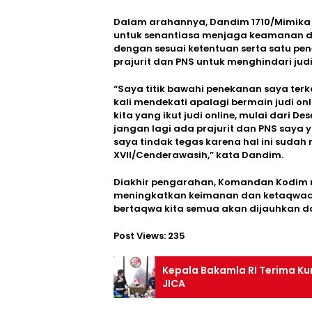
Dalam arahannya, Dandim 1710/Mimika 
untuk senantiasa menjaga keamanan d
dengan sesuai ketentuan serta satu pe
prajurit dan PNS untuk menghindari judi 
“Saya titik bawahi penekanan saya terkai
kali mendekati apalagi bermain judi on
kita yang ikut judi online, mulai dari De
jangan lagi ada prajurit dan PNS saya 
saya tindak tegas karena hal ini suda
XVII/Cenderawasih,” kata Dandim.
Diakhir pengarahan, Komandan Kodim m
meningkatkan keimanan dan ketaqwaan
bertaqwa kita semua akan dijauhkan da
Post Views:
235
Kepala Bakamla RI Terima Ku
JICA