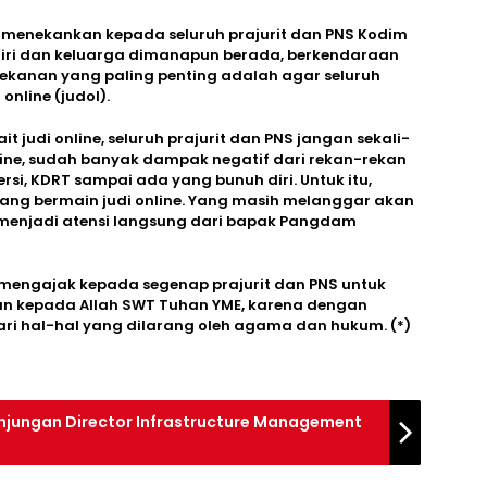
menekankan kepada seluruh prajurit dan PNS Kodim
iri dan keluarga dimanapun berada, berkendaraan
nekanan yang paling penting adalah agar seluruh
online (judol).
t judi online, seluruh prajurit dan PNS jangan sekali-
line, sudah banyak dampak negatif dari rekan-rekan
sersi, KDRT sampai ada yang bunuh diri. Untuk itu,
yang bermain judi online. Yang masih melanggar akan
h menjadi atensi langsung dari bapak Pangdam
engajak kepada segenap prajurit dan PNS untuk
 kepada Allah SWT Tuhan YME, karena dengan
ri hal-hal yang dilarang oleh agama dan hukum. (*)
njungan Director Infrastructure Management