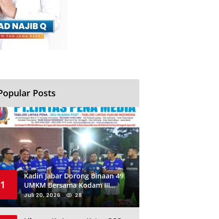
Popular Posts
Kadin Jabar Dorong Binaan 49
1
UMKM Bersama Kodam III
Siliwangi Sambil Nobar Final
Juli 20, 2026
28
Piala Dunia, Akan Ada Investor
Baru di Jabar