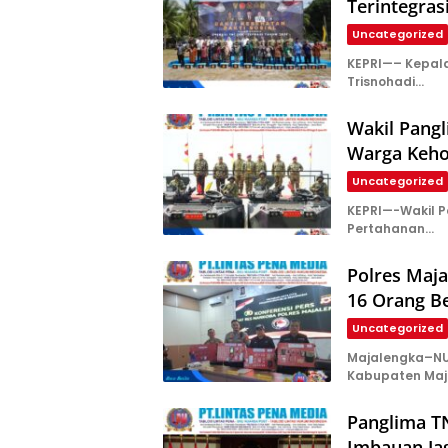
Terintegras
Uncategorized
KEPRI—– Kepala 
Trisnohadi…
Wakil Pang
Warga Keho
Uncategorized
KEPRI—-Wakil Pa
Pertahanan…
Polres Maj
16 Orang B
Uncategorized
Majalengka–NU
Kabupaten Maj
Panglima T
Imbauan Ja