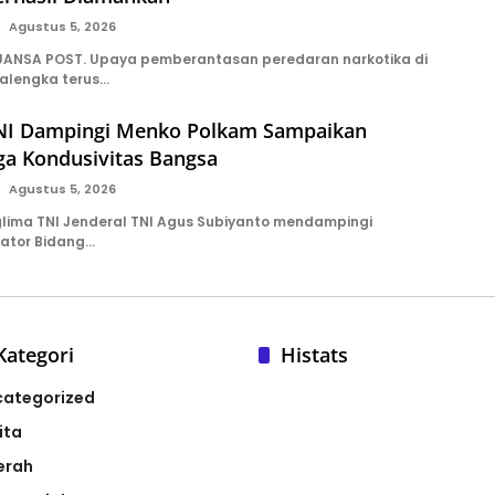
Agustus 5, 2026
ANSA POST. Upaya pemberantasan peredaran narkotika di
alengka terus…
NI Dampingi Menko Polkam Sampaikan
ga Kondusivitas Bangsa
Agustus 5, 2026
ima TNI Jenderal TNI Agus Subiyanto mendampingi
nator Bidang…
Kategori
Histats
categorized
ita
erah