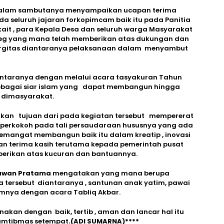
dalam sambutanya menyampaikan ucapan terima
da seluruh jajaran forkopimcam baik itu pada Panitia
rkait , para Kepala Desa dan seluruh warga Masyarakat
beg yang mana telah memberikan atas dukungan dan
energitas diantaranya pelaksanaan dalam menyambut
antaranya dengan melalui acara tasyakuran Tahun
 sebagai siar islam yang dapat membangun hingga
 dimasyarakat.
an tujuan dari pada kegiatan tersebut mempererat
emperkokoh pada tali persaudaraan hususnya yang ada
emangat membangun baik itu dalam kreatip , inovasi
an terima kasih terutama kepada pemerintah pusat
rikan atas kucuran dan bantuannya.
iawan Pratama
mengatakan yang mana berupa
 tersebut diantaranya , santunan anak yatim, pawai
amnya dengan acara Tabliq Akbar.
akan dengan baik, tertib , aman dan lancar hal itu
kamtibmas setempat
.(ADI SUMARNA)****