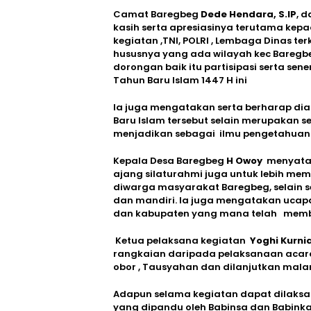
Camat Baregbeg
Dede Hendara, S.IP
, 
kasih serta apresiasinya terutama kepa
kegiatan ,TNI, POLRI , Lembaga Dinas te
hususnya yang ada wilayah kec Bareg
dorongan baik itu partisipasi serta s
Tahun Baru Islam 1447 H ini
Ia juga mengatakan serta berharap di
Baru Islam tersebut selain merupakan
menjadikan sebagai ilmu pengetahuan
Kepala Desa Baregbeg
H Owoy
menyatak
ajang silaturahmi juga untuk lebih m
diwarga masyarakat Baregbeg, selain s
dan mandiri. Ia juga mengatakan ucap
dan kabupaten yang mana telah membe
Ketua pelaksana kegiatan
Yoghi Kurn
rangkaian daripada pelaksanaan acara
obor , Tausyahan dan dilanjutkan mal
Adapun selama kegiatan dapat dilaksan
yang dipandu oleh Babinsa dan Babin