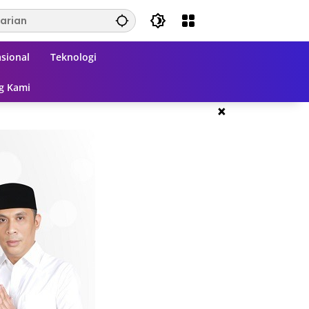
sional
Teknologi
g Kami
×