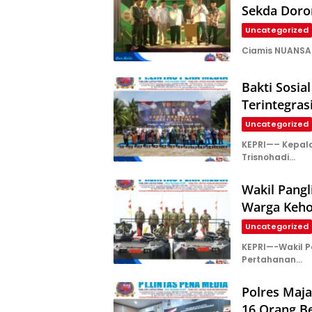
Sekda Doro
Uncategorized
Ciamis NUANSA 
Bakti Sosia
Terintegras
Uncategorized
KEPRI—– Kepala 
Trisnohadi…
Wakil Pang
Warga Keho
Uncategorized
KEPRI—-Wakil Pa
Pertahanan…
Polres Maj
16 Orang B