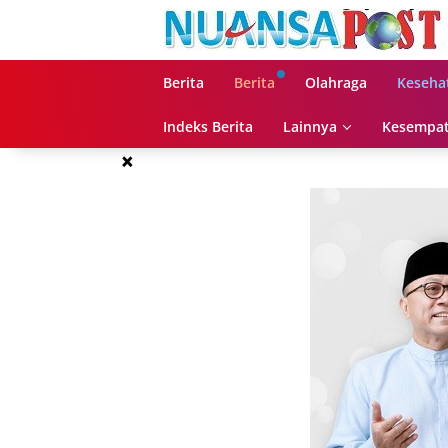
Langsung
ke
konten
Berita
Berita
Olahraga
Keseha
Indeks Berita
Lainnya
Kesempat
×