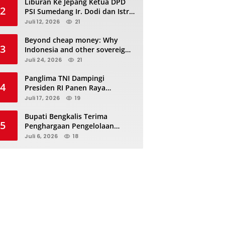
Liburan Ke Jepang Ketua DPD
2
PSI Sumedang Ir. Dodi dan Istri
Kibarkan Bendera PSI “Jangan
Juli 12, 2026
21
Habis Manis Sepah Di Buang”
Beyond cheap money: Why
3
Indonesia and other sovereigns
are turning to panda bonds
Juli 24, 2026
21
Panglima TNI Dampingi
4
Presiden RI Panen Raya
Terpadu TNI, Perkuat
Juli 17, 2026
19
Ketahanan Pangan Nasional
Bupati Bengkalis Terima
5
Penghargaan Pengelolaan
JDIHN Terbaik Kedua dari
Juli 6, 2026
18
Kakanwil Kementerian Hukum
Riau