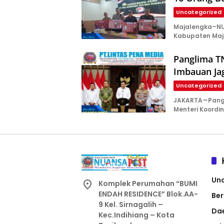
Uncategorized
Majalengka–NU
Kabupaten Maj
Panglima T
Imbauan Ja
Uncategorized
JAKARTA—Pangl
Menteri Koordi
Un
Komplek Perumahan “BUMI
ENDAH RESIDENCE” Blok.AA-
Ber
9 Kel. Sirnagalih –
Da
Kec.Indihiang – Kota