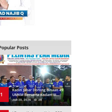
Popular Posts
Kadin Jabar Dorong Binaan 49
1
UMKM Bersama Kodam III
Siliwangi Sambil Nobar Final
Juli 20, 2026
28
Piala Dunia, Akan Ada Investor
Baru di Jabar