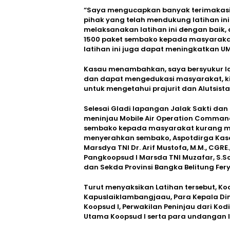
“Saya mengucapkan banyak terimakasi
pihak yang telah mendukung latihan in
melaksanakan latihan ini dengan baik,
1500 paket sembako kepada masyarakat
latihan ini juga dapat meningkatkan UM
Kasau menambahkan, saya bersyukur lat
dan dapat mengedukasi masyarakat, ki
untuk mengetahui prajurit dan Alutsista 
Selesai Gladi lapangan Jalak Sakti da
meninjau Mobile Air Operation Comman
sembako kepada masyarakat kurang m
menyerahkan sembako, Aspotdirga Kasau M
Marsdya TNI Dr. Arif Mustofa, M.M., CGRE
Pangkoopsud I Marsda TNI Muzafar, S.Sos
dan Sekda Provinsi Bangka Belitung Fery 
Turut menyaksikan Latihan tersebut, Koo
Kapuslaiklambangjaau, Para Kepala Din
Koopsud I, Perwakilan Peninjau dari Ko
Utama Koopsud I serta para undangan l