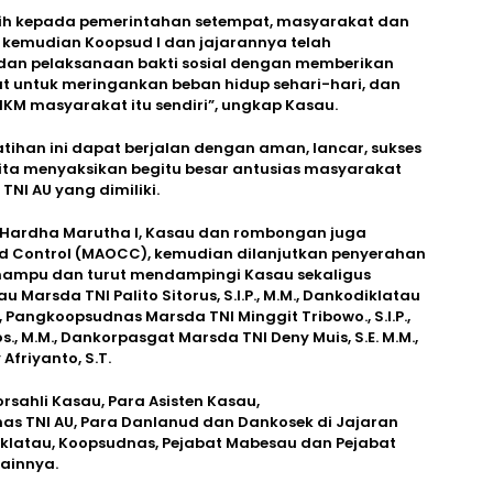
h kepada pemerintahan setempat, masyarakat dan
i kemudian Koopsud I dan jajarannya telah
 dan pelaksanaan bakti sosial dengan memberikan
 untuk meringankan beban hidup sehari-hari, dan
KM masyarakat itu sendiri”, ungkap Kasau.
ihan ini dapat berjalan dengan aman, lancar, sukses
ta menyaksikan begitu besar antusias masyarakat
TNI AU yang dimiliki.
n Hardha Marutha I, Kasau dan rombongan juga
d Control (MAOCC), kemudian dilanjutkan penyerahan
ampu dan turut mendampingi Kasau sekaligus
arsda TNI Palito Sitorus, S.I.P., M.M., Dankodiklatau
., Pangkoopsudnas Marsda TNI Minggit Tribowo., S.I.P.,
., M.M., Dankorpasgat Marsda TNI Deny Muis, S.E. M.M.,
Afriyanto, S.T.
rsahli Kasau, Para Asisten Kasau,
as TNI AU, Para Danlanud dan Dankosek di Jajaran
diklatau, Koopsudnas, Pejabat Mabesau dan Pejabat
ainnya.