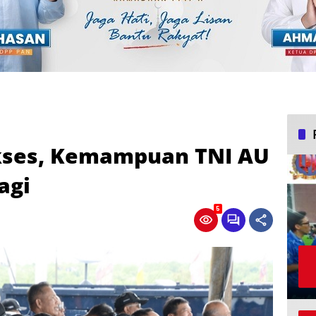
kses, Kemampuan TNI AU
agi
5