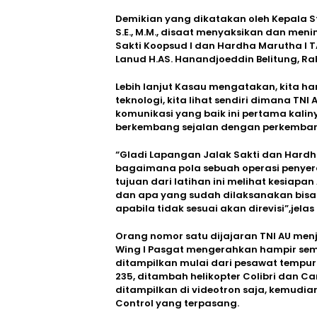
Demikian yang dikatakan oleh Kepala S
S.E., M.M., disaat menyaksikan dan meni
Sakti Koopsud I dan Hardha Marutha I T
Lanud H.AS. Hanandjoeddin Belitung, Ra
Lebih lanjut Kasau mengatakan, kita h
teknologi, kita lihat sendiri dimana TN
komunikasi yang baik ini pertama kalin
berkembang sejalan dengan perkembanga
“Gladi Lapangan Jalak Sakti dan Hardha
bagaimana pola sebuah operasi penye
tujuan dari latihan ini melihat kesiapan
dan apa yang sudah dilaksanakan bisa
apabila tidak sesuai akan direvisi”,jelas
Orang nomor satu dijajaran TNI AU menj
Wing I Pasgat mengerahkan hampir semua
ditampilkan mulai dari pesawat tempur
235, ditambah helikopter Colibri dan Ca
ditampilkan di videotron saja, kemudi
Control yang terpasang.