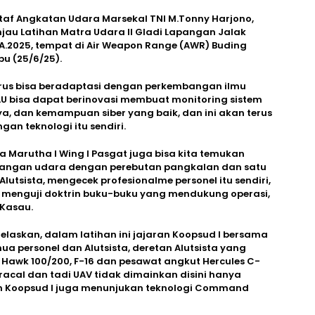
taf Angkatan Udara Marsekal TNI M.Tonny Harjono,
njau Latihan Matra Udara II Gladi Lapangan Jalak
A.2025, tempat di Air Weapon Range (AWR) Buding
bu (25/6/25).
arus bisa beradaptasi dengan perkembangan ilmu
I AU bisa dapat berinovasi membuat monitoring sistem
ya, dan kemampuan siber yang baik, dan ini akan terus
n teknologi itu sendiri.
 Marutha I Wing I Pasgat juga bisa kita temukan
rangan udara dengan perebutan pangkalan dan satu
 Alutsista, mengecek profesionalme personel itu sendiri,
 menguji doktrin buku-buku yang mendukung operasi,
 Kasau.
elaskan, dalam latihan ini jajaran Koopsud I bersama
 personel dan Alutsista, deretan Alutsista yang
 Hawk 100/200, F-16 dan pesawat angkut Hercules C-
racal dan tadi UAV tidak dimainkan disini hanya
an Koopsud I juga menunjukan teknologi Command