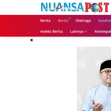
Langsung
ke
konten
Berita
Berita
Olahraga
Keseha
Indeks Berita
Lainnya
Kesempat
×