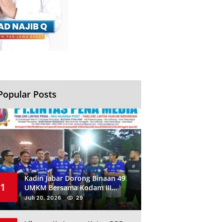
Popular Posts
Kadin Jabar Dorong Binaan 49
1
UMKM Bersama Kodam III
Siliwangi Sambil Nobar Final
Juli 20, 2026
29
Piala Dunia, Akan Ada Investor
Baru di Jabar