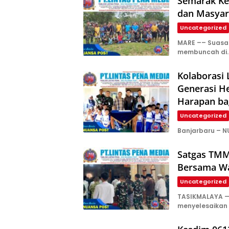
Semarak Kem
dan Masyar
Uncategorized
​MARE –– Suas
membuncah di
Kolaborasi
Generasi H
Harapan ba
Uncategorized
Banjarbaru – N
Satgas TMM
Bersama Wa
Uncategorized
TASIKMALAYA —
menyelesaikan