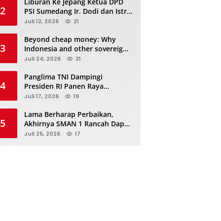
Liburan Ke Jepang Ketua DPD
2
PSI Sumedang Ir. Dodi dan Istri
Kibarkan Bendera PSI “Jangan
Juli 12, 2026
21
Habis Manis Sepah Di Buang”
Beyond cheap money: Why
3
Indonesia and other sovereigns
are turning to panda bonds
Juli 24, 2026
21
Panglima TNI Dampingi
4
Presiden RI Panen Raya
Terpadu TNI, Perkuat
Juli 17, 2026
19
Ketahanan Pangan Nasional
Lama Berharap Perbaikan,
5
Akhirnya SMAN 1 Rancah Dapat
Revitalisasi dan Kini Sedang
Juli 25, 2026
17
Proses Pengerjaan