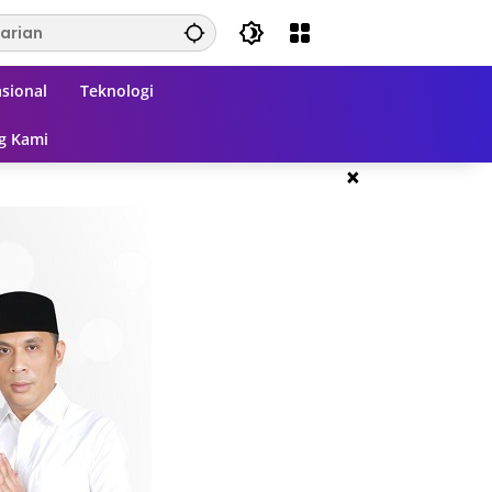
sional
Teknologi
g Kami
×