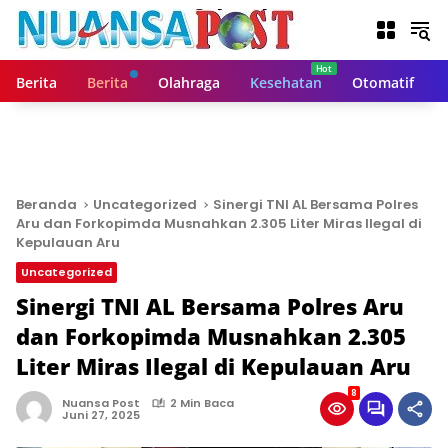
L
a
n
g
Berita
Berita
Olahraga
Kesehatan
Otomatif
s
u
n
g
k
e
Beranda
Uncategorized
Sinergi TNI AL Bersama Polres
k
Aru dan Forkopimda Musnahkan 2.305 Liter Miras Ilegal di
o
Kepulauan Aru
n
Uncategorized
t
Sinergi TNI AL Bersama Polres Aru
e
n
dan Forkopimda Musnahkan 2.305
Liter Miras Ilegal di Kepulauan Aru
8
Nuansa Post
2 Min Baca
Juni 27, 2025