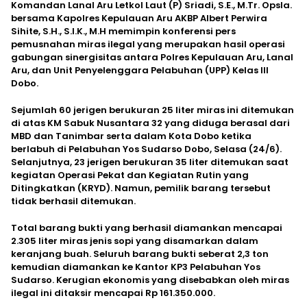
Komandan Lanal Aru Letkol Laut (P) Sriadi, S.E., M.Tr. Opsla.
bersama Kapolres Kepulauan Aru AKBP Albert Perwira
Sihite, S.H., S.I.K., M.H memimpin konferensi pers
pemusnahan miras ilegal yang merupakan hasil operasi
gabungan sinergisitas antara Polres Kepulauan Aru, Lanal
Aru, dan Unit Penyelenggara Pelabuhan (UPP) Kelas III
Dobo.
Sejumlah 60 jerigen berukuran 25 liter miras ini ditemukan
di atas KM Sabuk Nusantara 32 yang diduga berasal dari
MBD dan Tanimbar serta dalam Kota Dobo ketika
berlabuh di Pelabuhan Yos Sudarso Dobo, Selasa (24/6).
Selanjutnya, 23 jerigen berukuran 35 liter ditemukan saat
kegiatan Operasi Pekat dan Kegiatan Rutin yang
Ditingkatkan (KRYD). Namun, pemilik barang tersebut
tidak berhasil ditemukan.
Total barang bukti yang berhasil diamankan mencapai
2.305 liter miras jenis sopi yang disamarkan dalam
keranjang buah. Seluruh barang bukti seberat 2,3 ton
kemudian diamankan ke Kantor KP3 Pelabuhan Yos
Sudarso. Kerugian ekonomis yang disebabkan oleh miras
ilegal ini ditaksir mencapai Rp 161.350.000.