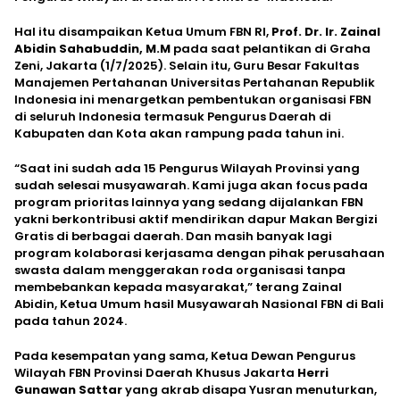
Hal itu disampaikan Ketua Umum FBN RI,
Prof. Dr. Ir. Zainal
Abidin Sahabuddin, M.M
pada saat pelantikan di Graha
Zeni, Jakarta (1/7/2025). Selain itu, Guru Besar Fakultas
Manajemen Pertahanan Universitas Pertahanan Republik
Indonesia ini menargetkan pembentukan organisasi FBN
di seluruh Indonesia termasuk Pengurus Daerah di
Kabupaten dan Kota akan rampung pada tahun ini.
“Saat ini sudah ada 15 Pengurus Wilayah Provinsi yang
sudah selesai musyawarah. Kami juga akan focus pada
program prioritas lainnya yang sedang dijalankan FBN
yakni berkontribusi aktif mendirikan dapur Makan Bergizi
Gratis di berbagai daerah. Dan masih banyak lagi
program kolaborasi kerjasama dengan pihak perusahaan
swasta dalam menggerakan roda organisasi tanpa
membebankan kepada masyarakat,” terang Zainal
Abidin, Ketua Umum hasil Musyawarah Nasional FBN di Bali
pada tahun 2024.
Pada kesempatan yang sama, Ketua Dewan Pengurus
Wilayah FBN Provinsi Daerah Khusus Jakarta
Herri
Gunawan Sattar
yang akrab disapa Yusran menuturkan,