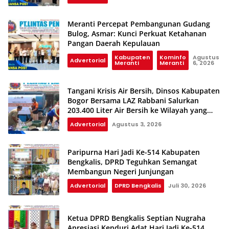
Meranti Percepat Pembangunan Gudang
Bulog, Asmar: Kunci Perkuat Ketahanan
Pangan Daerah Kepulauan
Kabupaten
Kominfo
Agustus
Advertorial
Meranti
Meranti
6, 2026
Tangani Krisis Air Bersih, Dinsos Kabupaten
Bogor Bersama LAZ Rabbani Salurkan
203.400 Liter Air Bersih ke Wilayah yang
Terdampak Kekeringan
Advertorial
Agustus 3, 2026
Paripurna Hari Jadi Ke-514 Kabupaten
Bengkalis, DPRD Teguhkan Semangat
Membangun Negeri Junjungan
Advertorial
DPRD Bengkalis
Juli 30, 2026
Ketua DPRD Bengkalis Septian Nugraha
Apresiasi Kenduri Adat Hari Jadi Ke-514