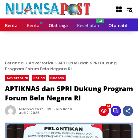
L
a
n
g
Berita
Berita
Olahraga
Kesehatan
Otomatif
s
u
n
g
k
e
Beranda
Advertorial
APTIKNAS dan SPRI Dukung
k
Program Forum Bela Negara RI
o
Advertorial
Berita
Daerah
n
t
APTIKNAS dan SPRI Dukung Program
e
Forum Bela Negara RI
n
13
Nuansa Post
5 Min Baca
Juli 2, 2025