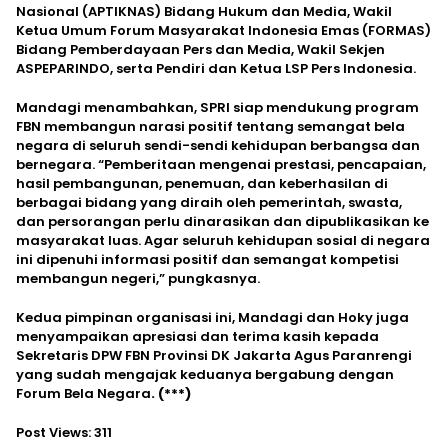
Nasional (APTIKNAS) Bidang Hukum dan Media, Wakil
Ketua Umum Forum Masyarakat Indonesia Emas (FORMAS)
Bidang Pemberdayaan Pers dan Media, Wakil Sekjen
ASPEPARINDO, serta Pendiri dan Ketua LSP Pers Indonesia.
Mandagi menambahkan, SPRI siap mendukung program
FBN membangun narasi positif tentang semangat bela
negara di seluruh sendi-sendi kehidupan berbangsa dan
bernegara. “Pemberitaan mengenai prestasi, pencapaian,
hasil pembangunan, penemuan, dan keberhasilan di
berbagai bidang yang diraih oleh pemerintah, swasta,
dan persorangan perlu dinarasikan dan dipublikasikan ke
masyarakat luas. Agar seluruh kehidupan sosial di negara
ini dipenuhi informasi positif dan semangat kompetisi
membangun negeri,” pungkasnya.
Kedua pimpinan organisasi ini, Mandagi dan Hoky juga
menyampaikan apresiasi dan terima kasih kepada
Sekretaris DPW FBN Provinsi DK Jakarta Agus Paranrengi
yang sudah mengajak keduanya bergabung dengan
Forum Bela Negara
. (***)
Post Views:
311