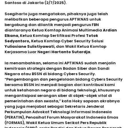
Santoso di Jakarta (2/7/2025).
Soegiharto juga mengatakan, pihaknya juga telah
melibatkan beberapa pengurus APTIKNAS untuk
bergabung dan dilantik menjadi pengurus FBN
diantaranya Ketua Komtap Animasi Multimedia
Ardian
Elkana
, Ketua Komtap Sertifikasi Profesi
Totok
Sedyantoro,
Ketua Komtap Cyber Security Solusi
Yuliasiane Sulistiyawati
, dan Wakil Ketua Komtap
Kerjasama Luar Negeri
Hartanto Sutardja
.
Ia menambahkan, selama ini APTIKNAS sudah menjalin
kemitraan strategis dengan Badan Siber dan Sandi
Negara atau BSSN di bidang Cybers Security.
“Pengembangan dan pengelolaan bidang Cybers Security
bersama BSSN ini menjadi bagian dari kontribusi kami
untuk ketahanan negara di bidang teknologi, khususnya
mengantisipasi serangan siber di objek-objek vital di
pemerintahan dan swasta,” kata Hoky sapaan akrabnya
yang juga menjabat sebagai Sekretaris Jenderal
Perkumpulan Advokat Teknologi Informasi Indonesia
(PERATIN), Penasihat Forum Masyarakat Indonesia Emas
(FORMAS), Wakil Ketua Umum Serikat Pers Republik