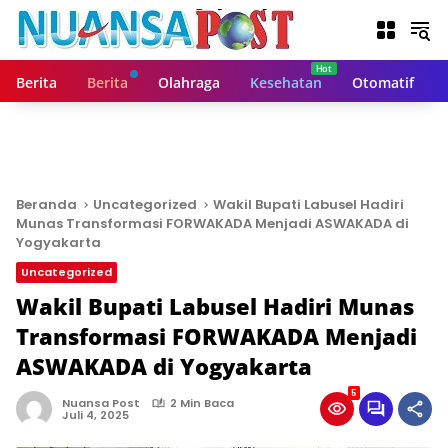
L
a
n
g
Berita
Berita
Olahraga
Kesehatan
Otomatif
s
u
n
g
k
e
Beranda
Uncategorized
Wakil Bupati Labusel Hadiri
k
Munas Transformasi FORWAKADA Menjadi ASWAKADA di
o
Yogyakarta
n
Uncategorized
t
Wakil Bupati Labusel Hadiri Munas
e
n
Transformasi FORWAKADA Menjadi
ASWAKADA di Yogyakarta
5
Nuansa Post
2 Min Baca
Juli 4, 2025