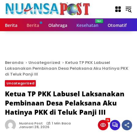
L
a
n
g
Berita
Berita
Olahraga
Kesehatan
Otomatif
s
u
n
g
k
e
Beranda
Uncategorized
Ketua TP PKK Labusel
k
Laksanakan Pembinaan Desa Pelaksana Aku Hatinya PKK
o
di Teluk Panji III
n
Uncategorized
t
Ketua TP PKK Labusel Laksanakan
e
n
Pembinaan Desa Pelaksana Aku
Hatinya PKK di Teluk Panji III
15
Nuansa Post
1 Min Baca
Januari 28, 2026