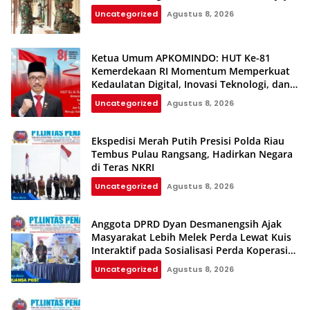
Uncategorized
Agustus 8, 2026
Ketua Umum APKOMINDO: HUT Ke-81
Kemerdekaan RI Momentum Memperkuat
Kedaulatan Digital, Inovasi Teknologi, dan
Kepastian Hukum Menuju Indonesia Emas
Uncategorized
Agustus 8, 2026
2045
Ekspedisi Merah Putih Presisi Polda Riau
Tembus Pulau Rangsang, Hadirkan Negara
di Teras NKRI
Uncategorized
Agustus 8, 2026
Anggota DPRD Dyan Desmanengsih Ajak
Masyarakat Lebih Melek Perda Lewat Kuis
Interaktif pada Sosialisasi Perda Koperasi
dan UMKM
Uncategorized
Agustus 8, 2026