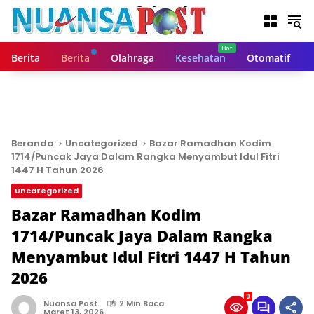
L
a
n
g
Berita
Berita
Olahraga
Kesehatan
Otomatif
s
u
n
g
k
e
Beranda
Uncategorized
Bazar Ramadhan Kodim
k
1714/Puncak Jaya Dalam Rangka Menyambut Idul Fitri
o
1447 H Tahun 2026
n
Uncategorized
t
Bazar Ramadhan Kodim
e
n
1714/Puncak Jaya Dalam Rangka
Menyambut Idul Fitri 1447 H Tahun
2026
9
Nuansa Post
2 Min Baca
Maret 13, 2026