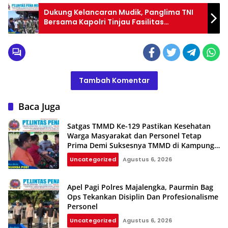
Dukung Kelancaran Mudik, Panglima TNI
Bersama Kapolri Tinjau Fasilitas
Pelabuhan Merak
Tambah Komentar
Baca Juga
Satgas TMMD Ke-129 Pastikan Kesehatan
Warga Masyarakat dan Personel Tetap
Prima Demi Suksesnya TMMD di Kampung
Sesor
Uncategorized
Agustus 6, 2026
Apel Pagi Polres Majalengka, Paurmin Bag
Ops Tekankan Disiplin Dan Profesionalisme
Personel
Uncategorized
Agustus 6, 2026