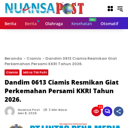
L
a
n
g
Berita
Berita
Olahraga
Kesehatan
Otomatif
s
u
n
g
k
e
Beranda
Ciamis
Dandim 0613 Ciamis Resmikan Giat
k
Perkemahan Persami KKRI Tahun 2026.
o
Ciamis
Mitra TNI Polri
n
t
Dandim 0613 Ciamis Resmikan Giat
e
Perkemahan Persami KKRI Tahun
n
2026.
22
Nuansa Post
2 Min Baca
Mei 8, 2026