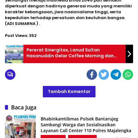
Semangat menuju Indonesia Emas 2045 pun semakin
diperkuat dengan hadirnya generasi muda yang memiliki
karakter kebangsaan, jiwa nasionalisme tinggi, serta
kepedulian terhadap persatuan dan keutuhan bangsa.
(ADI SUMARNA ) .
Post Views:
352
Pererat Sinergitas, Lanud Sultan
Hasanuddin Gelar Coffee Morning dan
Latihan Menembak Eksekutif Bersama
Forkopimda
Tambah Komentar
Baca Juga
Bhabinkamtibmas Polsek Bantarujeg
Sambangi Warga dan Sosialisasikan
Layanan Call Center 110 Polres Majalengka