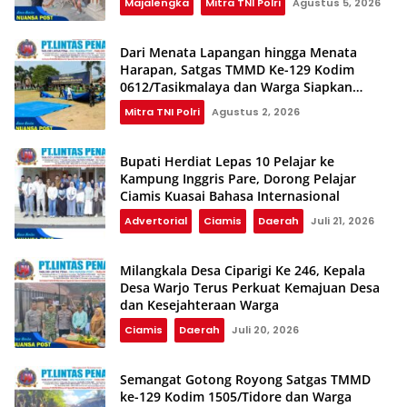
Majalengka
Mitra TNI Polri
Agustus 5, 2026
Dari Menata Lapangan hingga Menata
Harapan, Satgas TMMD Ke-129 Kodim
0612/Tasikmalaya dan Warga Siapkan
Shalat Istisqa
Mitra TNI Polri
Agustus 2, 2026
Bupati Herdiat Lepas 10 Pelajar ke
Kampung Inggris Pare, Dorong Pelajar
Ciamis Kuasai Bahasa Internasional
Advertorial
Ciamis
Daerah
Juli 21, 2026
Milangkala Desa Ciparigi Ke 246, Kepala
Desa Warjo Terus Perkuat Kemajuan Desa
dan Kesejahteraan Warga
Ciamis
Daerah
Juli 20, 2026
Semangat Gotong Royong Satgas TMMD
ke-129 Kodim 1505/Tidore dan Warga