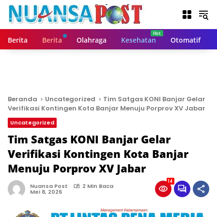
L
a
n
g
Berita
Berita
Olahraga
Kesehatan
Otomatif
s
u
n
g
k
e
Beranda
Uncategorized
Tim Satgas KONI Banjar Gelar
k
Verifikasi Kontingen Kota Banjar Menuju Porprov XV Jabar
o
Uncategorized
n
t
Tim Satgas KONI Banjar Gelar
e
Verifikasi Kontingen Kota Banjar
n
Menuju Porprov XV Jabar
14
Nuansa Post
2 Min Baca
Mei 8, 2026