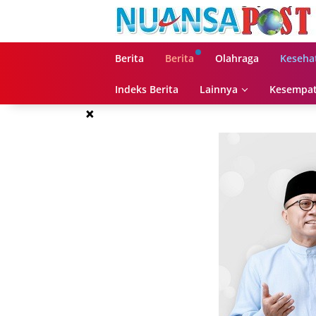
Langsung
ke
konten
Berita
Berita
Olahraga
Keseha
Indeks Berita
Lainnya
Kesempat
×