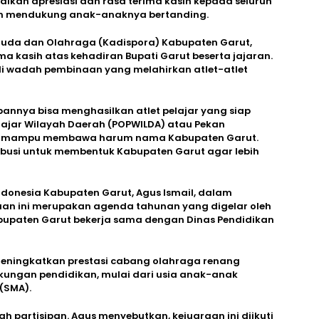
ikan apresiasi dan rasa terima kasih kepada seluruh
n mendukung anak-anaknya bertanding.
muda dan Olahraga (Kadispora) Kabupaten Garut,
a kasih atas kehadiran Bupati Garut beserta jajaran.
di wadah pembinaan yang melahirkan atlet-atlet
nnya bisa menghasilkan atlet pelajar yang siap
jar Wilayah Daerah (POPWILDA) atau Pekan
rta mampu membawa harum nama Kabupaten Garut.
busi untuk membentuk Kabupaten Garut agar lebih
Indonesia Kabupaten Garut, Agus Ismail, dalam
an ini merupakan agenda tahunan yang digelar oleh
bupaten Garut bekerja sama dengan Dinas Pendidikan
meningkatkan prestasi cabang olahraga renang
kungan pendidikan, mulai dari usia anak-anak
(SMA).
ah partisipan. Agus menyebutkan, kejuaraan ini diikuti