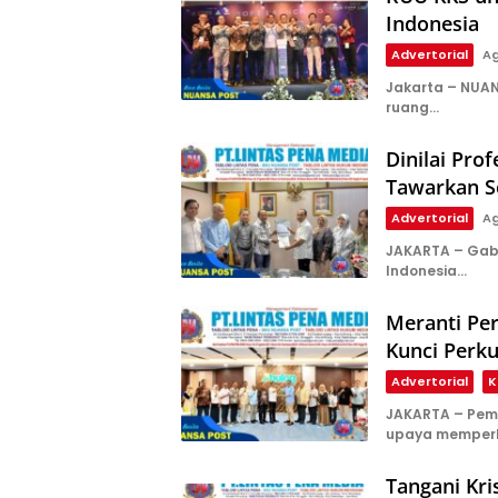
Indonesia
Advertorial
Ag
Jakarta – NUA
ruang…
Dinilai Pr
Tawarkan So
Advertorial
Ag
JAKARTA – Gab
Indonesia…
Meranti Pe
Kunci Perk
Advertorial
K
JAKARTA – Pem
upaya memper
Tangani Kri