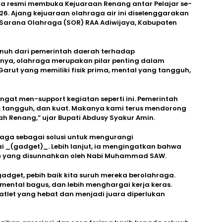
ara resmi membuka Kejuaraan Renang antar Pelajar se-
26. Ajang kejuaraan olahraga air ini diselenggarakan
 Sarana Olahraga (SOR) RAA Adiwijaya, Kabupaten
nuh dari pemerintah daerah terhadap
tnya, olahraga merupakan pilar penting dalam
ut yang memiliki fisik prima, mental yang tangguh,
angat men-support kegiatan seperti ini. Pemerintah
, tangguh, dan kuat. Makanya kami terus mendorong
h Renang,” ujar Bupati Abdusy Syakur Amin.
raga sebagai solusi untuk mengurangi
_(gadget)_. Lebih lanjut, ia mengingatkan bahwa
a yang disunnahkan oleh Nabi Muhammad SAW.
dget, pebih baik kita suruh mereka berolahraga.
 mental bagus, dan lebih menghargai kerja keras.
atlet yang hebat dan menjadi juara diperlukan