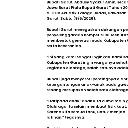
Bupati Garut, Abdusy Syakur Amin, sec
Jawa Barat Piala Bupati Garut Tahun 20
di GOR Akuatik Talaga Bodas, Kawasan
Garut, Sabtu (9/5/2026).
Bupati Garut menegaskan dukungan pe
penyelenggaraan kompetisi ini. Menuru
membentuk generasi muda Kabupaten Gar
serta keberanian.
“Ini yang kami sangat inginkan. kami s
Kabupaten Garut ingin warganya sehat
kegiatan olahraga, salah satunya adala
Bupati juga menyoroti pentingnya olah
ketergantungan anak-anak pada gawai 
renang merupakan salah satu olahrag
“Daripada anak-anak kita cuma main ga
Olahraga itu selain membuat fisik kuat,
Karena kita semua tahu, untuk menjadi 
latihan,” tegasnya.