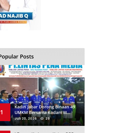
Popular Posts
Kadin Jabar Dorong Binaan 49
1
UMKM Bersama Kodam III
Siliwangi Sambil Nobar Final
Juli 20, 2026
29
Piala Dunia, Akan Ada Investor
Baru di Jabar