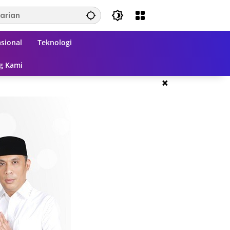
sional
Teknologi
g Kami
×