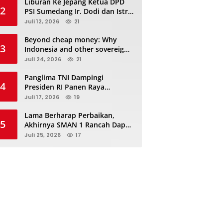
Liburan Ke Jepang Ketua DPD
2
PSI Sumedang Ir. Dodi dan Istri
Kibarkan Bendera PSI “Jangan
Juli 12, 2026
21
Habis Manis Sepah Di Buang”
Beyond cheap money: Why
3
Indonesia and other sovereigns
are turning to panda bonds
Juli 24, 2026
21
Panglima TNI Dampingi
4
Presiden RI Panen Raya
Terpadu TNI, Perkuat
Juli 17, 2026
19
Ketahanan Pangan Nasional
Lama Berharap Perbaikan,
5
Akhirnya SMAN 1 Rancah Dapat
Revitalisasi dan Kini Sedang
Juli 25, 2026
17
Proses Pengerjaan