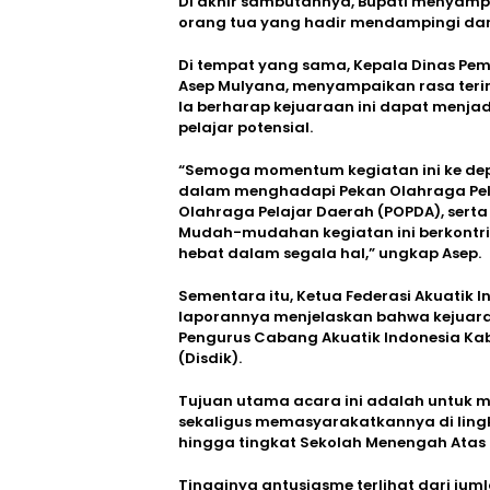
Di akhir sambutannya, Bupati menyampa
orang tua yang hadir mendampingi da
Di tempat yang sama, Kepala Dinas Pe
Asep Mulyana, menyampaikan rasa terim
Ia berharap kejuaraan ini dapat menja
pelajar potensial.
“Semoga momentum kegiatan ini ke depa
dalam menghadapi Pekan Olahraga Pela
Olahraga Pelajar Daerah (POPDA), se
Mudah-mudahan kegiatan ini berkontri
hebat dalam segala hal,” ungkap Asep.
Sementara itu, Ketua Federasi Akuatik 
laporannya menjelaskan bahwa kejuara
Pengurus Cabang Akuatik Indonesia Ka
(Disdik).
Tujuan utama acara ini adalah untuk 
sekaligus memasyarakatkannya di ling
hingga tingkat Sekolah Menengah Atas 
Tingginya antusiasme terlihat dari juml