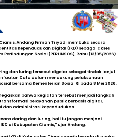
 Ciamis, Andang Firman Triyadi membuka secara
Identitas Kependudukan Digital (IKD) sebagai akses
tem Perlindungan Sosial (PERLINSOS), Rabu (13/05/2026)
ng dan luring tersebut digelar sebagai tindak lanjut
manfaatan Data dalam mendukung pelaksanaan
 sosial bersama Kementerian Sosial RI pada 8 Mei 2026.
egaskan bahwa kegiatan tersebut menjadi langkah
ansformasi pelayanan publik berbasis digital,
al dan administrasi kependudukan.
cara daring dan luring, hal itu jangan menjadi
KD di Kabupaten Ciamis,” ujar Andang.
vasi IKD di Kabupaten Ciamis masih berada di angka