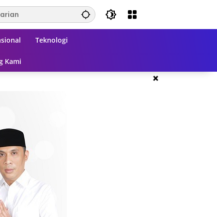
sional
Teknologi
g Kami
×