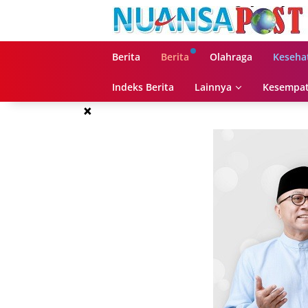
Langsung
ke
konten
Berita
Berita
Olahraga
Keseha
Indeks Berita
Lainnya
Kesempat
×