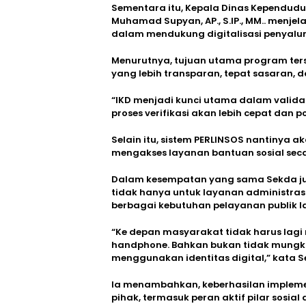
Sementara itu, Kepala Dinas Kependudu
Muhamad Supyan, AP., S.IP., MM.. menje
dalam mendukung digitalisasi penyalura
Menurutnya, tujuan utama program ter
yang lebih transparan, tepat sasaran, d
“IKD menjadi kunci utama dalam validas
proses verifikasi akan lebih cepat dan po
Selain itu, sistem PERLINSOS nantinya
mengakses layanan bantuan sosial secar
Dalam kesempatan yang sama Sekda j
tidak hanya untuk layanan administras
berbagai kebutuhan pelayanan publik l
“Ke depan masyarakat tidak harus lagi
handphone. Bahkan bukan tidak mungki
menggunakan identitas digital,” kata S
Ia menambahkan, keberhasilan impleme
pihak, termasuk peran aktif pilar sos