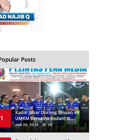
Popular Posts
Kadin Jabar Dorong Binaan 49
1
UMKM Bersama Kodam III
Siliwangi Sambil Nobar Final
Juli 20, 2026
29
Piala Dunia, Akan Ada Investor
Baru di Jabar