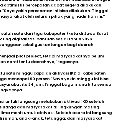
nya optimistis percepatan dapat segera dilakukan
.“Saya yakin percepatan ini bisa dilakukan. Tinggal
arakat oleh seluruh pihak yang hadir hari ini,”
salah satu dari tiga kabupaten/kota di Jawa Barat
loting digitalisasi bantuan sosial tahun 2026.
ebanggaan sekaligus tantangan bagi daerah.
enjadi pilot project, tetapi masyarakatnya belum
hkan nanti tentu daerahnya,” tegasnya.
 satu minggu capaian aktivasi IKD di Kabupaten
gga mencapai 90 persen.“Saya yakin minggu ini bisa
asyarakat itu 24 jam. Tinggal bagaimana kita semua
ungkapnya.
asi untuk langsung melakukan aktivasi IKD setelah
keluarga dan masyarakat di lingkungan masing-
lima menit untuk aktivasi. Setelah acara ini langsung
 di rumah, anak-anak, tetangga, dan masyarakat