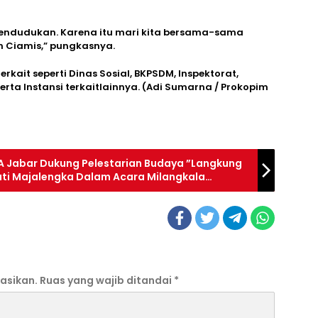
endudukan. Karena itu mari kita bersama-sama
n Ciamis,” pungkasnya.
terkait seperti Dinas Sosial, BKPSDM, Inspektorat,
rta Instansi terkaitlainnya. (Adi Sumarna / Prokopim
A Jabar Dukung Pelestarian Budaya ”Langkung
ti Majalengka Dalam Acara Milangkala
asikan.
Ruas yang wajib ditandai
*