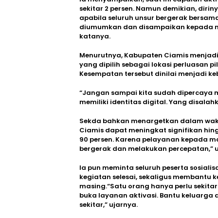
sekitar 2 persen. Namun demikian, diri
apabila seluruh unsur bergerak bersama
diumumkan dan disampaikan kepada masy
katanya.
Menurutnya, Kabupaten Ciamis menjadi 
yang dipilih sebagai lokasi perluasan pi
Kesempatan tersebut dinilai menjadi k
“Jangan sampai kita sudah dipercaya m
memiliki identitas digital. Yang disala
Sekda bahkan menargetkan dalam waktu
Ciamis dapat meningkat signifikan hin
90 persen. Karena pelayanan kepada m
bergerak dan melakukan percepatan,” 
Ia pun meminta seluruh peserta sosialis
kegiatan selesai, sekaligus membantu 
masing.“Satu orang hanya perlu sekitar 
buka layanan aktivasi. Bantu keluarga
sekitar,” ujarnya.