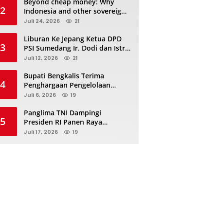
Beyond cheap money: Why
2
Indonesia and other sovereigns
are turning to panda bonds
Juli 24, 2026
21
Liburan Ke Jepang Ketua DPD
3
PSI Sumedang Ir. Dodi dan Istri
Kibarkan Bendera PSI “Jangan
Juli 12, 2026
21
Habis Manis Sepah Di Buang”
Bupati Bengkalis Terima
4
Penghargaan Pengelolaan
JDIHN Terbaik Kedua dari
Juli 6, 2026
19
Kakanwil Kementerian Hukum
Riau
Panglima TNI Dampingi
5
Presiden RI Panen Raya
Terpadu TNI, Perkuat
Juli 17, 2026
19
Ketahanan Pangan Nasional