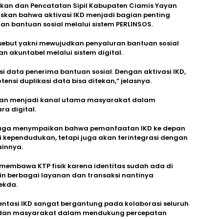
kan dan Pencatatan Sipil Kabupaten Ciamis Yayan
laskan bahwa aktivasi IKD menjadi bagian penting
n bantuan sosial melalui sistem PERLINSOS.
sebut yakni mewujudkan penyaluran bantuan sosial
an akuntabel melalui sistem digital.
i data penerima bantuan sosial. Dengan aktivasi IKD,
tensi duplikasi data bisa ditekan,” jelasnya.
 akan menjadi kanal utama masyarakat dalam
a digital.
uga menympaikan bahwa pemanfaatan IKD ke depan
i kependudukan, tetapi juga akan terintegrasi dengan
ainnya.
 membawa KTP fisik karena identitas sudah ada di
n berbagai layanan dan transaksi nantinya
ekda.
ntasi IKD sangat bergantung pada kolaborasi seluruh
ial dan masyarakat dalam mendukung percepatan