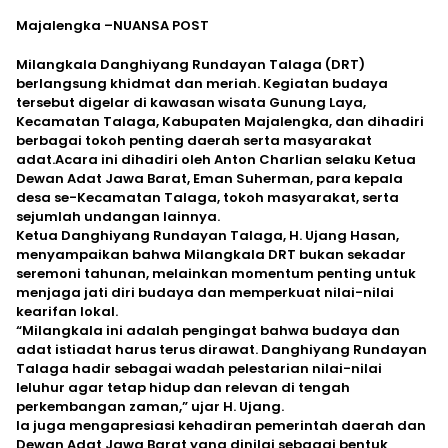
‎Majalengka –NUANSA POST
Milangkala Danghiyang Rundayan Talaga (DRT)
berlangsung khidmat dan meriah. Kegiatan budaya
tersebut digelar di kawasan wisata Gunung Laya,
Kecamatan Talaga, Kabupaten Majalengka, dan dihadiri
berbagai tokoh penting daerah serta masyarakat
adat.Acara ini dihadiri oleh Anton Charlian selaku Ketua
Dewan Adat Jawa Barat, Eman Suherman, para kepala
desa se-Kecamatan Talaga, tokoh masyarakat, serta
sejumlah undangan lainnya.
‎Ketua Danghiyang Rundayan Talaga, H. Ujang Hasan,
menyampaikan bahwa Milangkala DRT bukan sekadar
seremoni tahunan, melainkan momentum penting untuk
menjaga jati diri budaya dan memperkuat nilai-nilai
kearifan lokal.
‎“Milangkala ini adalah pengingat bahwa budaya dan
adat istiadat harus terus dirawat. Danghiyang Rundayan
Talaga hadir sebagai wadah pelestarian nilai-nilai
leluhur agar tetap hidup dan relevan di tengah
perkembangan zaman,” ujar H. Ujang.
‎Ia juga mengapresiasi kehadiran pemerintah daerah dan
Dewan Adat Jawa Barat yang dinilai sebagai bentuk