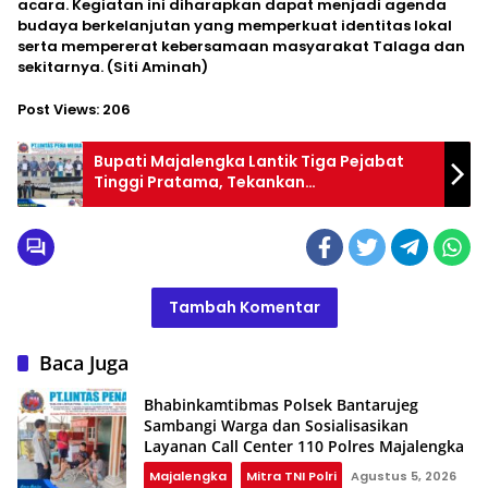
acara. Kegiatan ini diharapkan dapat menjadi agenda
budaya berkelanjutan yang memperkuat identitas lokal
serta mempererat kebersamaan masyarakat Talaga dan
sekitarnya. (Siti Aminah)
Post Views:
206
Bupati Majalengka Lantik Tiga Pejabat
Tinggi Pratama, Tekankan
Profesionalisme dan Percepatan
Pelayanan Publik
Tambah Komentar
Baca Juga
Bhabinkamtibmas Polsek Bantarujeg
Sambangi Warga dan Sosialisasikan
Layanan Call Center 110 Polres Majalengka
Majalengka
Mitra TNI Polri
Agustus 5, 2026