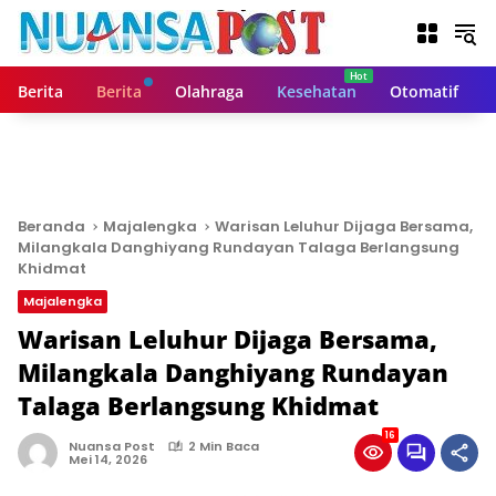
L
a
n
g
Berita
Berita
Olahraga
Kesehatan
Otomatif
s
u
n
g
k
e
Beranda
Majalengka
Warisan Leluhur Dijaga Bersama,
k
Milangkala Danghiyang Rundayan Talaga Berlangsung
o
Khidmat
n
Majalengka
t
Warisan Leluhur Dijaga Bersama,
e
n
Milangkala Danghiyang Rundayan
Talaga Berlangsung Khidmat
16
Nuansa Post
2 Min Baca
Mei 14, 2026