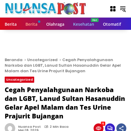
L
a
n
g
Berita
Berita
Olahraga
Kesehatan
Otomatif
s
u
n
g
k
e
Beranda
Uncategorized
Cegah Penyalahgunaan
k
Narkoba dan LGBT, Lanud Sultan Hasanuddin Gelar Apel
o
Malam dan Tes Urine Prajurit Bujangan
n
Uncategorized
t
Cegah Penyalahgunaan Narkoba
e
n
dan LGBT, Lanud Sultan Hasanuddin
Gelar Apel Malam dan Tes Urine
Prajurit Bujangan
16
Nuansa Post
2 Min Baca
Mei 18, 2026