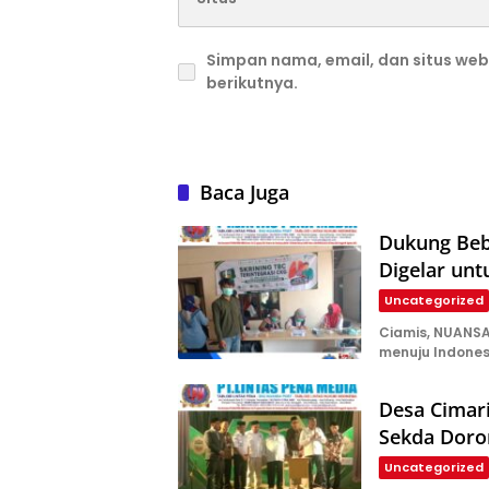
Simpan nama, email, dan situs we
berikutnya.
Baca Juga
Dukung Beba
Digelar un
Uncategorized
Ciamis, NUANS
menuju Indone
Desa Cimar
Sekda Doro
Uncategorized