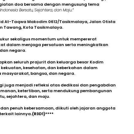
egiatan doa bersama dengan mengusung tema
donesia Bersatu, Sejahtera, dan Maju.”
jid At-Taqwa Makodim 0612/Tasikmalaya, Jalan Otista
an Tawang, Kota Tasikmalaya.
syukur sekaligus momentum untuk mempererat
at dalam menjaga persatuan serta meningkatkan
dan negara.
arapkan seluruh prajurit dan keluarga besar Kodim
n kekuatan, kesehatan, dan keberkahan dalam
 masyarakat, bangsa, dan negara.
gi juga menjadi refleksi atas dedikasi dan pengabdian
eamanan, ketertiban, serta mendukung pembangunan
u, sejahtera, dan maju.
dan penuh kebersamaan, diikuti oleh jajaran anggota
erkait lainnya
.(R3D1)****