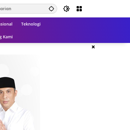
sional
Teknologi
g Kami
×