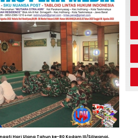
ati Hari Ulang Tahun ke-80 Kodam III/Siliwangi,