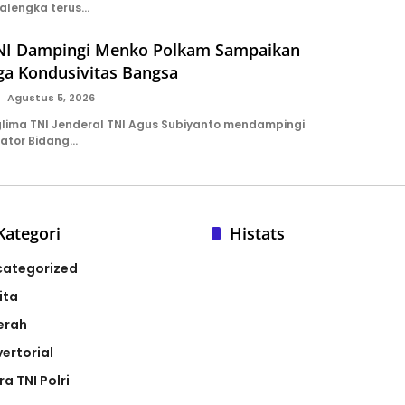
alengka terus…
NI Dampingi Menko Polkam Sampaikan
ga Kondusivitas Bangsa
Agustus 5, 2026
ima TNI Jenderal TNI Agus Subiyanto mendampingi
nator Bidang…
Kategori
Histats
categorized
ita
erah
ertorial
ra TNI Polri