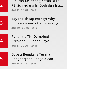
Liburan Ke Jepang Ketua DPD
2
PSI Sumedang Ir. Dodi dan Istri
Kibarkan Bendera PSI “Jangan
Juli 12, 2026
21
Habis Manis Sepah Di Buang”
Beyond cheap money: Why
3
Indonesia and other sovereigns
are turning to panda bonds
Juli 24, 2026
21
Panglima TNI Dampingi
4
Presiden RI Panen Raya
Terpadu TNI, Perkuat
Juli 17, 2026
19
Ketahanan Pangan Nasional
Bupati Bengkalis Terima
5
Penghargaan Pengelolaan
JDIHN Terbaik Kedua dari
Juli 6, 2026
18
Kakanwil Kementerian Hukum
Riau