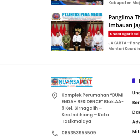
Kabupaten Maj
Panglima T
Imbauan Ja
Uncategorized
JAKARTA—Pangl
Menteri Koordi
Un
Komplek Perumahan “BUMI
ENDAH RESIDENCE” Blok.AA-
Ber
9 Kel. Sirnagalih –
Da
Kec.Indihiang – Kota
Tasikmalaya
Adv
Mit
085353955509