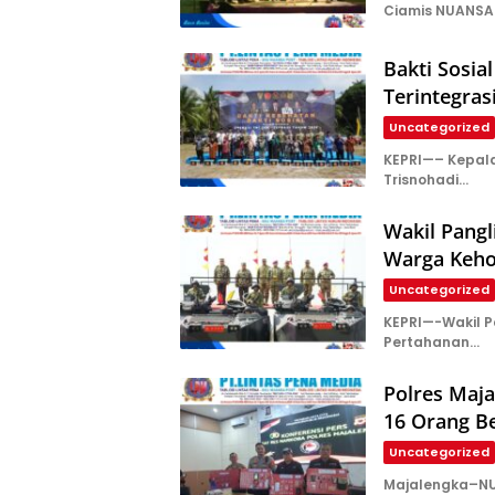
Ciamis NUANSA 
Bakti Sosia
Terintegras
Uncategorized
KEPRI—– Kepala 
Trisnohadi…
Wakil Pang
Warga Keho
Uncategorized
KEPRI—-Wakil Pa
Pertahanan…
Polres Maj
16 Orang B
Uncategorized
Majalengka–NU