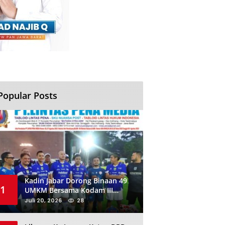
Popular Posts
Kadin Jabar Dorong Binaan 49
1
UMKM Bersama Kodam III
Siliwangi Sambil Nobar Final
Juli 20, 2026
28
Piala Dunia, Akan Ada Investor
Baru di Jabar