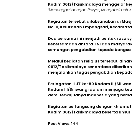
Kodim 0612/Tasikmalaya menggelar k
“Manunggal dengan Rakyat, Mengabdi untuk In
Kegiatan tersebut dilaksanakan di Mas
No. 11, Kelurahan Empangsari, Kecamat
Doa bersama ini menjadi bentuk rasa 
kebersamaan antara TNI dan masyarak
semangat pengabdian kepada bangsa 
Melalui kegiatan religius tersebut, dih
0612/Tasikmalaya senantiasa diberika
menjalankan tugas pengabdian kepada
Peringatan HUT ke-80 Kodam III/Siliwan
Kodam III/Siliwangi dalam menjaga k
demi terwujudnya Indonesia yang bersat
Kegiatan berlangsung dengan khidmat 
Kodim 0612/Tasikmalaya beserta unsur t
Post Views:
144