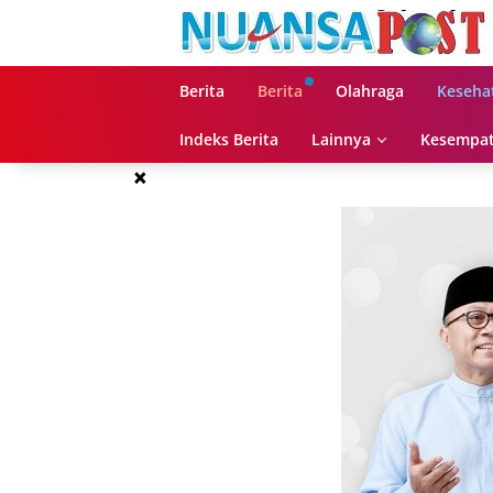
Langsung
ke
konten
Berita
Berita
Olahraga
Keseha
Indeks Berita
Lainnya
Kesempat
×